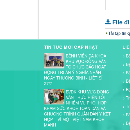
File đ
Tải tập tin
q
TIN TỨC MỚI CẬP NHẬT
LI
BỆNH VIỆN ĐA KHOA
> B
KHU VỰC ĐỒNG VĂN
> B
TỔ CHỨC CÁC HOẠT
ĐỘNG TRI ÂN Ý NGHĨA NHÂN
> B
NGÀY THƯƠNG BINH - LIỆT SĨ
> B
27/7
> B
BVĐK KHU VỰC ĐỒNG
VĂN THỰC HIỆN TỐT
> T
NHIỆM VỤ PHỐI HỢP
> T
KHÁM SỨC KHOẺ TOÀN DÂN VÀ
CHƯƠNG TRÌNH QUÂN DÂN Y KẾT
> B
HỢP – VÌ MỘT VIỆT NAM KHOẺ
> B
MẠNH