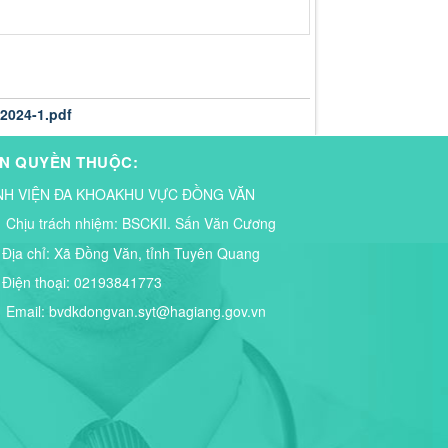
2024-1.pdf
N QUYỀN THUỘC:
NH VIỆN ĐA KHOAKHU VỰC ĐỒNG VĂN
Chịu trách nhiệm:
BSCKII. Sấn Văn Cương
Địa chỉ:
Xã Đồng Văn, tỉnh Tuyên Quang
Điện thoại:
02193841773
Email:
bvdkdongvan.syt@hagiang.gov.vn