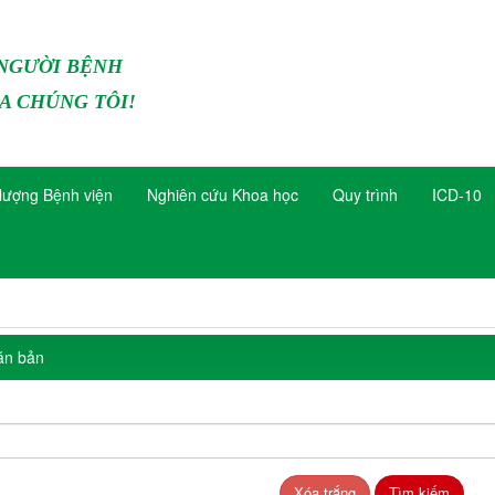
 NGƯỜI BỆNH
A CHÚNG TÔI!
lượng Bệnh viện
Nghiên cứu Khoa học
Quy trình
ICD-10
ăn bản