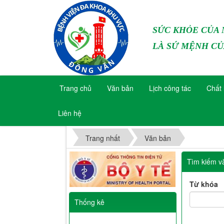
SỨC KHỎE CỦA
LÀ SỨ MỆNH CỦ
Trang chủ
Văn bản
Lịch công tác
Chất 
Liên hệ
Trang nhất
Văn bản
Tìm kiếm v
Từ khóa
Thống kê