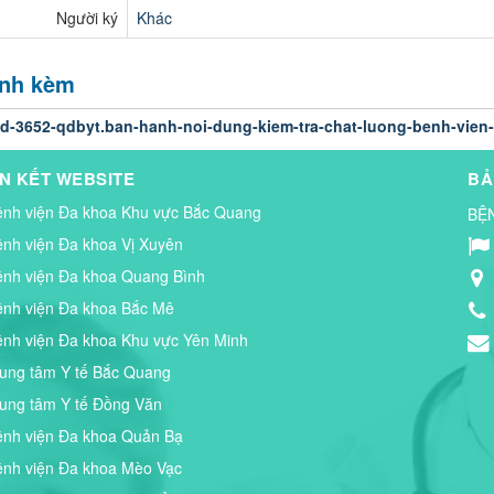
Người ký
Khác
ính kèm
d-3652-qdbyt.ban-hanh-noi-dung-kiem-tra-chat-luong-benh-vien-
ÊN KẾT WEBSITE
BẢ
ệnh viện Đa khoa Khu vực Bắc Quang
BỆ
ệnh viện Đa khoa Vị Xuyên
ệnh viện Đa khoa Quang Bình
ệnh viện Đa khoa Bắc Mê
ệnh viện Đa khoa Khu vực Yên Minh
rung tâm Y tế Bắc Quang
rung tâm Y tế Đồng Văn
ệnh viện Đa khoa Quản Bạ
ệnh viện Đa khoa Mèo Vạc