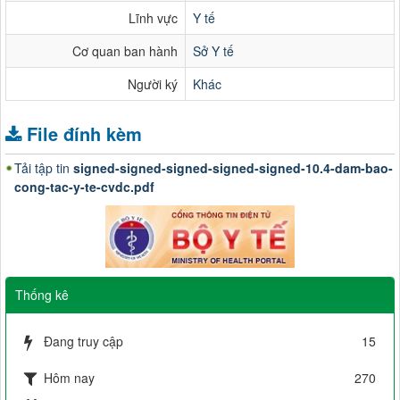
Lĩnh vực
Y tế
Cơ quan ban hành
Sở Y tế
Người ký
Khác
File đính kèm
Tải tập tin
signed-signed-signed-signed-signed-10.4-dam-bao-
cong-tac-y-te-cvdc.pdf
Thống kê
Đang truy cập
15
Hôm nay
270