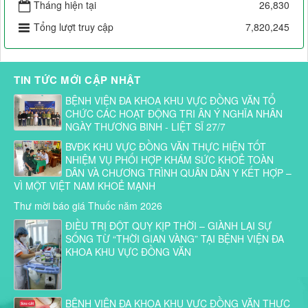
Tháng hiện tại
26,830
Tổng lượt truy cập
7,820,245
TIN TỨC MỚI CẬP NHẬT
BỆNH VIỆN ĐA KHOA KHU VỰC ĐỒNG VĂN TỔ
CHỨC CÁC HOẠT ĐỘNG TRI ÂN Ý NGHĨA NHÂN
NGÀY THƯƠNG BINH - LIỆT SĨ 27/7
BVĐK KHU VỰC ĐỒNG VĂN THỰC HIỆN TỐT
NHIỆM VỤ PHỐI HỢP KHÁM SỨC KHOẺ TOÀN
DÂN VÀ CHƯƠNG TRÌNH QUÂN DÂN Y KẾT HỢP –
VÌ MỘT VIỆT NAM KHOẺ MẠNH
Thư mời báo giá Thuốc năm 2026
ĐIỀU TRỊ ĐỘT QUỴ KỊP THỜI – GIÀNH LẠI SỰ
SỐNG TỪ “THỜI GIAN VÀNG” TẠI BỆNH VIỆN ĐA
KHOA KHU VỰC ĐỒNG VĂN
BỆNH VIỆN ĐA KHOA KHU VỰC ĐỒNG VĂN THỰC