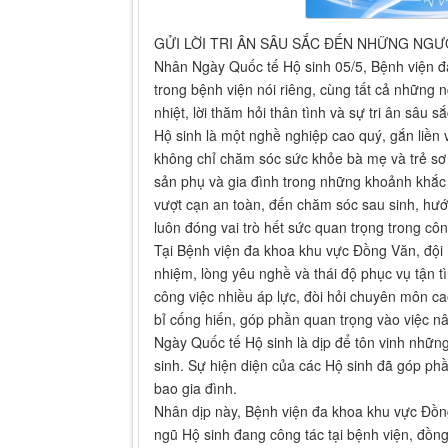
GỬI LỜI TRI ÂN SÂU SẮC ĐẾN NHỮNG NGƯ
Nhân Ngày Quốc tế Hộ sinh 05/5, Bệnh viện đa
trong bệnh viện nói riêng, cùng tất cả những 
nhiệt, lời thăm hỏi thân tình và sự tri ân sâu sắ
Hộ sinh là một nghề nghiệp cao quý, gắn liền 
không chỉ chăm sóc sức khỏe bà mẹ và trẻ sơ
sản phụ và gia đình trong những khoảnh khắc đặ
vượt cạn an toàn, đến chăm sóc sau sinh, hướ
luôn đóng vai trò hết sức quan trọng trong cô
Tại Bệnh viện đa khoa khu vực Đồng Văn, đội 
nhiệm, lòng yêu nghề và thái độ phục vụ tận t
công việc nhiều áp lực, đòi hỏi chuyên môn ca
bỉ cống hiến, góp phần quan trọng vào việc n
Ngày Quốc tế Hộ sinh là dịp để tôn vinh nhữ
sinh. Sự hiện diện của các Hộ sinh đã góp p
bao gia đình.
Nhân dịp này, Bệnh viện đa khoa khu vực Đồng
ngũ Hộ sinh đang công tác tại bệnh viện, đồng