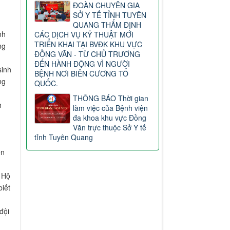
ĐOÀN CHUYÊN GIA
SỞ Y TẾ TỈNH TUYÊN
QUANG THẨM ĐỊNH
nh
CÁC DỊCH VỤ KỸ THUẬT MỚI
TRIỂN KHAI TẠI BVĐK KHU VỰC
ng
ĐỒNG VĂN - TỪ CHỦ TRƯƠNG
ĐẾN HÀNH ĐỘNG VÌ NGƯỜI
sinh
BỆNH NƠI BIÊN CƯƠNG TỔ
ng
QUỐC.
THÔNG BÁO Thời gian
h
làm việc của Bệnh viện
đa khoa khu vực Đồng
Văn trực thuộc Sở Y tế
tỉnh Tuyên Quang
ền
 Hộ
iết
đội