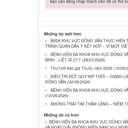
Bạn cần đăng nhập thành viên để có thể bìn
Những tin mới hơn
BVĐK KHU VỰC ĐỒNG VĂN THỰC HIỆN 
TRÌNH QUÂN DÂN Y KẾT HỢP – VÌ MỘT V
BỆNH VIỆN ĐA KHOA KHU VỰC ĐỒNG V
BINH - LIỆT SĨ 27/7
(28/07/2026)
Thư mời báo giá Thuốc năm 2026
(15/06/
ĐIỀU TRỊ ĐỘT QUỴ KỊP THỜI – GIÀNH L
ĐỒNG VĂN
(02/06/2026)
BỆNH VIỆN ĐA KHOA KHU VỰC ĐỒNG VĂ
(12/05/2026)
NHỮNG TRÁI TIM THẦM LẶNG – NIỀM T
Những tin cũ hơn
BỆNH VIỆN ĐA KHOA KHU VỰC ĐỒNG V
VÀ NGÀY GIẢI PHÓNG MIỀN NAM 30/4 NGÀ