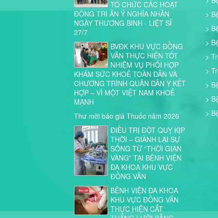
> B
TỔ CHỨC CÁC HOẠT
ĐỘNG TRI ÂN Ý NGHĨA NHÂN
> B
NGÀY THƯƠNG BINH - LIỆT SĨ
> B
27/7
> B
BVĐK KHU VỰC ĐỒNG
VĂN THỰC HIỆN TỐT
> T
NHIỆM VỤ PHỐI HỢP
> T
KHÁM SỨC KHOẺ TOÀN DÂN VÀ
CHƯƠNG TRÌNH QUÂN DÂN Y KẾT
> B
HỢP – VÌ MỘT VIỆT NAM KHOẺ
> B
MẠNH
> B
Thư mời báo giá Thuốc năm 2026
ĐIỀU TRỊ ĐỘT QUỴ KỊP
THỜI – GIÀNH LẠI SỰ
SỐNG TỪ “THỜI GIAN
VÀNG” TẠI BỆNH VIỆN
ĐA KHOA KHU VỰC
ĐỒNG VĂN
BỆNH VIỆN ĐA KHOA
KHU VỰC ĐỒNG VĂN
THỰC HIỆN CẮT