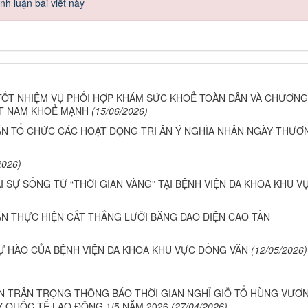
h luận bài viết này
TỐT NHIỆM VỤ PHỐI HỢP KHÁM SỨC KHOẺ TOÀN DÂN VÀ CHƯƠNG
IỆT NAM KHOẺ MẠNH
(15/06/2026)
ĂN TỔ CHỨC CÁC HOẠT ĐỘNG TRI ÂN Ý NGHĨA NHÂN NGÀY THƯƠ
2026)
ẠI SỰ SỐNG TỪ “THỜI GIAN VÀNG” TẠI BỆNH VIỆN ĐA KHOA KHU V
N THỰC HIỆN CẮT THẮNG LƯỠI BẰNG DAO DIỆN CAO TẦN
Ự HÀO CỦA BỆNH VIỆN ĐA KHOA KHU VỰC ĐỒNG VĂN
(12/05/2026)
ĂN TRÂN TRỌNG THÔNG BÁO THỜI GIAN NGHỈ GIỖ TỔ HÙNG VƯƠ
Y QUỐC TẾ LAO ĐỘNG 1/5 NĂM 2026
(27/04/2026)