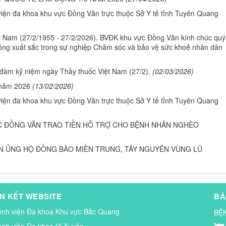
ện đa khoa khu vực Đồng Văn trực thuộc Sở Y tế tỉnh Tuyên Quang
 Nam (27/2/1955 - 27/2/2026). BVĐK khu vực Đồng Văn kính chúc quý
ông xuất sắc trong sự nghiệp Chăm sóc và bảo vệ sức khoẻ nhân dân
đàm kỷ niệm ngày Thầy thuốc Việt Nam (27/2).
(02/03/2026)
 năm 2026
(13/02/2026)
ện đa khoa khu vực Đồng Văn trực thuộc Sở Y tế tỉnh Tuyên Quang
ỰC ĐỒNG VĂN TRAO TIỀN HỖ TRỢ CHO BỆNH NHÂN NGHÈO
N ỦNG HỘ ĐỒNG BÀO MIỀN TRUNG, TÂY NGUYÊN VÙNG LŨ
ÊN KẾT WEBSITE
BẢ
ệnh viện Đa khoa Khu vực Bắc Quang
BỆ