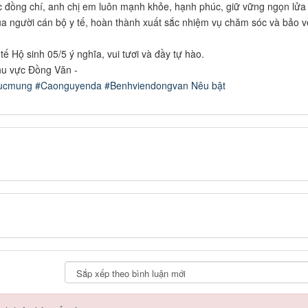
các đồng chí, anh chị em luôn mạnh khỏe, hạnh phúc, giữ vững ngọn lửa
của người cán bộ y tế, hoàn thành xuất sắc nhiệm vụ chăm sóc và bảo v
ế Hộ sinh 05/5 ý nghĩa, vui tươi và đầy tự hào.
hu vực Đồng Văn -
ucmung
#Caonguyenda
#Benhviendongvan
Nêu bật