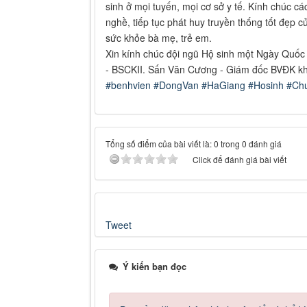
sinh ở mọi tuyến, mọi cơ sở y tế. Kính chúc 
nghề, tiếp tục phát huy truyền thống tốt đẹp 
sức khỏe bà mẹ, trẻ em.
Xin kính chúc đội ngũ Hộ sinh một Ngày Quốc t
- BSCKII. Sấn Văn Cương - Giám đốc BVĐK k
#benhvien
#DongVan
#HaGiang
#Hosinh
#Ch
Tổng số điểm của bài viết là: 0 trong 0 đánh giá
Click để đánh giá bài viết
Tweet
Ý kiến bạn đọc