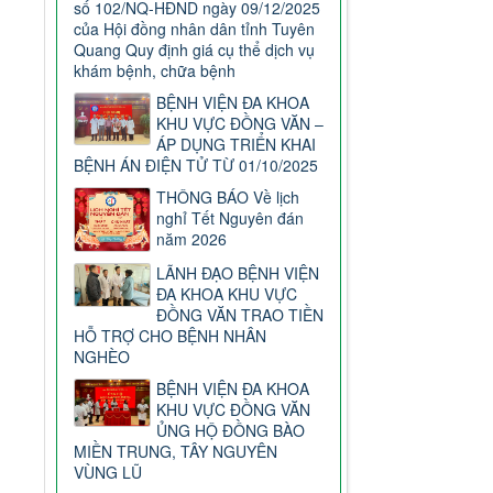
số 102/NQ-HĐND ngày 09/12/2025
của Hội đồng nhân dân tỉnh Tuyên
Quang Quy định giá cụ thể dịch vụ
khám bệnh, chữa bệnh
BỆNH VIỆN ĐA KHOA
KHU VỰC ĐỒNG VĂN –
ÁP DỤNG TRIỂN KHAI
BỆNH ÁN ĐIỆN TỬ TỪ 01/10/2025
THÔNG BÁO Về lịch
nghỉ Tết Nguyên đán
năm 2026
LÃNH ĐẠO BỆNH VIỆN
ĐA KHOA KHU VỰC
ĐỒNG VĂN TRAO TIỀN
HỖ TRỢ CHO BỆNH NHÂN
NGHÈO
BỆNH VIỆN ĐA KHOA
KHU VỰC ĐỒNG VĂN
ỦNG HỘ ĐỒNG BÀO
MIỀN TRUNG, TÂY NGUYÊN
VÙNG LŨ