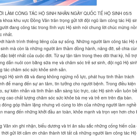
ỜI LÀM CÔNG TÁC HỘ SINH NHÂN NGÀY QUỐC TẾ HỘ SINH 05/5
 khoa khu vực Đồng Văn trân trọng gửi tới đội ngũ làm công tác Hộ si
người đang công tác trong lĩnh vực Hộ sinh nói chung lời chúc mừng nồ
c nhất.
với hành trình thiêng liêng của sự sống. Những người làm công tác Hộ 
 sinh mà còn là những người âm thầm đồng hành, nâng đỡ, sẻ chia cù
c biệt nhất của cuộc đời. Từ sự tận tâm trong theo dõi thai kỳ, hỗ trợ
ng dẫn nuôi con bằng sữa mẹ và chăm sóc trẻ sơ sinh, đội ngũ Hộ sin
ng tác chăm sóc sức khỏe sinh sản.
ngũ Hộ sinh đã và đang không ngừng nỗ lực, phát huy tinh thần trách
ình để mang đến sự an tâm, tin tưởng cho người bệnh. Trong điều kiện
o, sự kiên nhẫn và tinh thần sẵn sàng túc trực, các Hộ sinh vẫn luôn b
âng cao chất lượng chăm sóc sức khỏe bà mẹ và trẻ em trên địa bàn.
ng đóng góp thầm lặng nhưng vô cùng to lớn của những người làm nghề
hần mang đến những khởi đầu an toàn, khỏe mạnh và trọn vẹn hơn cho b
 Văn xin ghi nhận, biểu dương và tri ân sâu sắc những cống hiến của 
 thời gửi lời cảm ơn chân thành tới tất cả những người làm công tác Hộ