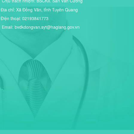
Chịu trách nhiệm:
BSCKII. Sấn Văn Cương
Địa chỉ:
Xã Đồng Văn, tỉnh Tuyên Quang
Điện thoại:
02193841773
Email:
bvdkdongvan.syt@hagiang.gov.vn