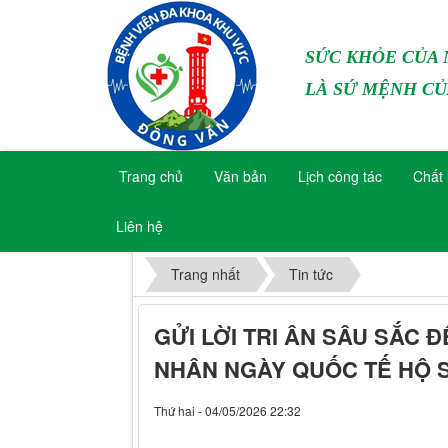
SỨC KHỎE CỦA
LÀ SỨ MỆNH CỦ
Trang chủ
Văn bản
Lịch công tác
Chất 
Liên hệ
Trang nhất
Tin tức
GỬI LỜI TRI ÂN SÂU SẮC
NHÂN NGÀY QUỐC TẾ HỘ S
Thứ hai - 04/05/2026 22:32