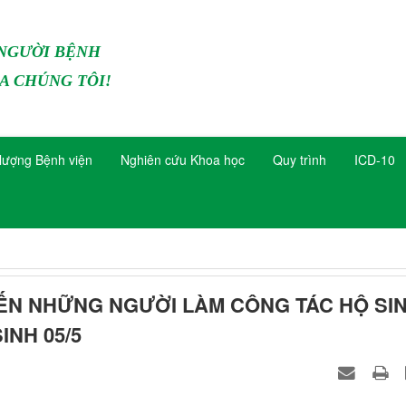
 NGƯỜI BỆNH
A CHÚNG TÔI!
lượng Bệnh viện
Nghiên cứu Khoa học
Quy trình
ICD-10
 ĐẾN NHỮNG NGƯỜI LÀM CÔNG TÁC HỘ SI
INH 05/5