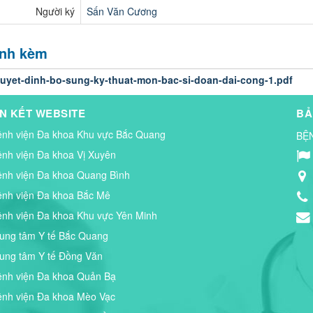
Người ký
Sấn Văn Cương
ính kèm
uyet-dinh-bo-sung-ky-thuat-mon-bac-si-doan-dai-cong-1.pdf
ÊN KẾT WEBSITE
BẢ
ệnh viện Đa khoa Khu vực Bắc Quang
BỆ
ệnh viện Đa khoa Vị Xuyên
ệnh viện Đa khoa Quang Bình
ệnh viện Đa khoa Bắc Mê
ệnh viện Đa khoa Khu vực Yên Minh
rung tâm Y tế Bắc Quang
rung tâm Y tế Đồng Văn
ệnh viện Đa khoa Quản Bạ
ệnh viện Đa khoa Mèo Vạc