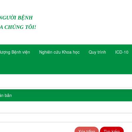
 NGƯỜI BỆNH
A CHÚNG TÔI!
lượng Bệnh viện
Nghiên cứu Khoa học
Quy trình
ICD-10
ăn bản