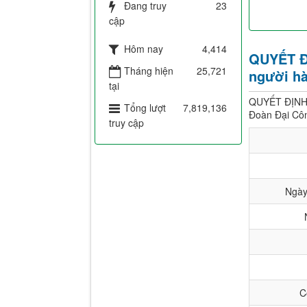
Đang truy
23
cập
Hôm nay
4,414
QUYẾT ĐỊ
Tháng hiện
25,721
người h
tại
QUYẾT ĐỊNH V
Tổng lượt
7,819,136
Đoàn Đại Cô
truy cập
Ngày
C