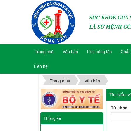
SỨC KHỎE CỦA
LÀ SỨ MỆNH CỦ
Trang chủ
Văn bản
Lịch công tác
Chất 
Liên hệ
Trang nhất
Văn bản
Tìm kiếm v
Từ khóa
Thống kê