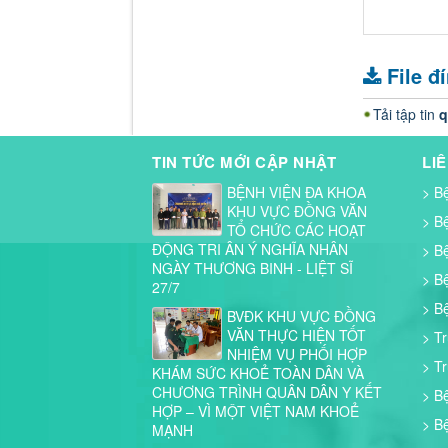
File đ
Tải tập tin
q
TIN TỨC MỚI CẬP NHẬT
LI
BỆNH VIỆN ĐA KHOA
> B
KHU VỰC ĐỒNG VĂN
> B
TỔ CHỨC CÁC HOẠT
ĐỘNG TRI ÂN Ý NGHĨA NHÂN
> B
NGÀY THƯƠNG BINH - LIỆT SĨ
> B
27/7
> B
BVĐK KHU VỰC ĐỒNG
VĂN THỰC HIỆN TỐT
> T
NHIỆM VỤ PHỐI HỢP
> T
KHÁM SỨC KHOẺ TOÀN DÂN VÀ
CHƯƠNG TRÌNH QUÂN DÂN Y KẾT
> B
HỢP – VÌ MỘT VIỆT NAM KHOẺ
> B
MẠNH