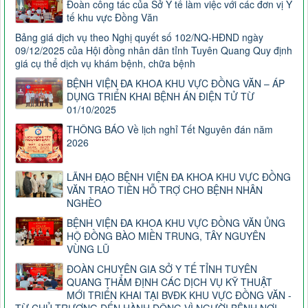
Đoàn công tác của Sở Y tế làm việc với các đơn vị Y
tế khu vực Đồng Văn
Bảng giá dịch vụ theo Nghị quyết số 102/NQ-HĐND ngày
09/12/2025 của Hội đồng nhân dân tỉnh Tuyên Quang Quy định
giá cụ thể dịch vụ khám bệnh, chữa bệnh
BỆNH VIỆN ĐA KHOA KHU VỰC ĐỒNG VĂN – ÁP
DỤNG TRIỂN KHAI BỆNH ÁN ĐIỆN TỬ TỪ
01/10/2025
THÔNG BÁO Về lịch nghỉ Tết Nguyên đán năm
2026
LÃNH ĐẠO BỆNH VIỆN ĐA KHOA KHU VỰC ĐỒNG
VĂN TRAO TIỀN HỖ TRỢ CHO BỆNH NHÂN
NGHÈO
BỆNH VIỆN ĐA KHOA KHU VỰC ĐỒNG VĂN ỦNG
HỘ ĐỒNG BÀO MIỀN TRUNG, TÂY NGUYÊN
VÙNG LŨ
ĐOÀN CHUYÊN GIA SỞ Y TẾ TỈNH TUYÊN
QUANG THẨM ĐỊNH CÁC DỊCH VỤ KỸ THUẬT
MỚI TRIỂN KHAI TẠI BVĐK KHU VỰC ĐỒNG VĂN -
TỪ CHỦ TRƯƠNG ĐẾN HÀNH ĐỘNG VÌ NGƯỜI BỆNH NƠI