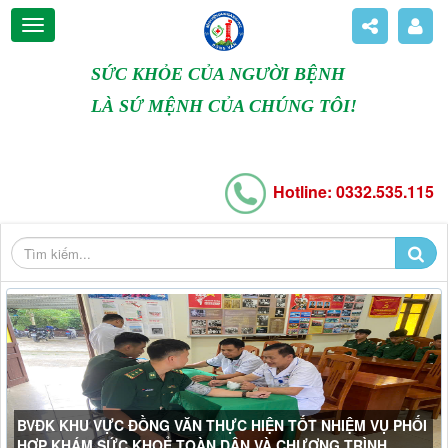
SỨC KHỎE CỦA NGƯỜI BỆNH
LÀ SỨ MỆNH CỦA CHÚNG TÔI!
Hotline: 0332.535.115
BVĐK KHU VỰC ĐỒNG VĂN THỰC HIỆN TỐT NHIỆM VỤ PHỐI
HỢP KHÁM SỨC KHOẺ TOÀN DÂN VÀ CHƯƠNG TRÌNH