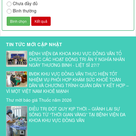
Chưa đầy đủ
Bình thường
TIN TỨC MỚI CẬP NHẬT
BỆNH VIỆN ĐA KHOA KHU VỰC ĐỒNG VĂN TỔ
CHỨC CÁC HOẠT ĐỘNG TRI ÂN Ý NGHĨA NHÂN
NGÀY THƯƠNG BINH - LIỆT SĨ 27/7
BVĐK KHU VỰC ĐỒNG VĂN THỰC HIỆN TỐT
NHIỆM VỤ PHỐI HỢP KHÁM SỨC KHOẺ TOÀN
DÂN VÀ CHƯƠNG TRÌNH QUÂN DÂN Y KẾT HỢP –
VÌ MỘT VIỆT NAM KHOẺ MẠNH
Thư mời báo giá Thuốc năm 2026
ĐIỀU TRỊ ĐỘT QUỴ KỊP THỜI – GIÀNH LẠI SỰ
SỐNG TỪ “THỜI GIAN VÀNG” TẠI BỆNH VIỆN ĐA
KHOA KHU VỰC ĐỒNG VĂN