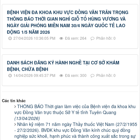
BỆNH VIỆN ĐA KHOA KHU VỰC ĐỒNG VĂN TRÂN TRỌNG
THÔNG BÁO THỜI GIAN NGHỈ GIỖ TỔ HÙNG VƯƠNG VÀ
NGÀY GIẢI PHÓNG MIỀN NAM 30/4 NGÀY QUỐC TẾ LAO
ĐỘNG 1/5 NĂM 2026
27/04/2026 10:36:05 PM
Đã xem: 264
Phản hồi: 0
DANH SÁCH ĐĂNG KÝ HÀNH NGHỀ TẠI CƠ SỞ KHÁM
BỆNH, CHỮA BỆNH
14/04/2026 09:45:37 PM
Đã xem: 300
Phản hồi: 0
Các tin khác
THÔNG BÁO Thời gian làm việc của Bệnh viện đa khoa khu
vực Đồng Văn trực thuộc Sở Y tế tỉnh Tuyên Quang
(13/04/2026)
Nhân kỷ niệm 71 năm ngày Thầy thuốc Việt Nam (27/2/1955
- 27/2/2026). BVĐK khu vực Đồng Văn kính chúc quý đồng
nghiệp sức khoẻ, hạnh phúc và thành công xuất sắc trong sự