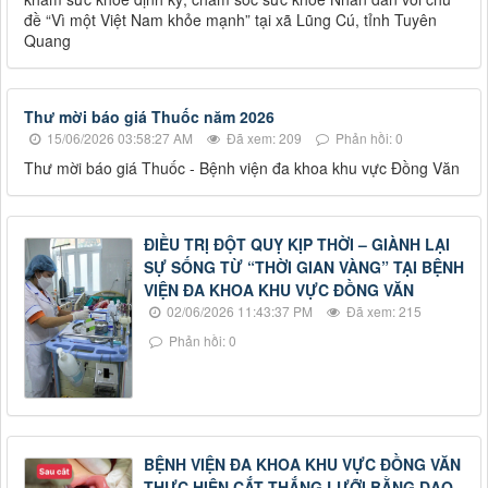
đề “Vì một Việt Nam khỏe mạnh” tại xã Lũng Cú, tỉnh Tuyên
Quang
Thư mời báo giá Thuốc năm 2026
15/06/2026 03:58:27 AM
Đã xem: 209
Phản hồi: 0
Thư mời báo giá Thuốc - Bệnh viện đa khoa khu vực Đồng Văn
ĐIỀU TRỊ ĐỘT QUỴ KỊP THỜI – GIÀNH LẠI
SỰ SỐNG TỪ “THỜI GIAN VÀNG” TẠI BỆNH
VIỆN ĐA KHOA KHU VỰC ĐỒNG VĂN
02/06/2026 11:43:37 PM
Đã xem: 215
Phản hồi: 0
BỆNH VIỆN ĐA KHOA KHU VỰC ĐỒNG VĂN
THỰC HIỆN CẮT THẮNG LƯỠI BẰNG DAO