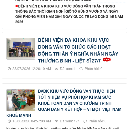
BỆNH VIỆN ĐA KHOA KHU VỰC ĐỒNG VĂN TRÂN TRỌNG
THÔNG BÁO THỜI GIAN NGHỈ GIỖ TỔ HÙNG VƯƠNG VÀ NGÀY
GIẢI PHÓNG MIỀN NAM 30/4 NGÀY QUỐC TẾ LAO ĐỘNG 1/5 NĂM
2026
BỆNH VIỆN ĐA KHOA KHU VỰC
ĐỒNG VĂN TỔ CHỨC CÁC HOẠT
ĐỘNG TRI ÂN Ý NGHĨA NHÂN NGÀY
THƯƠNG BINH - LIỆT SĨ 27/7
28/07/2026 12:26:10 AM
Đã xem: 1
Phản hồi: 0
BVĐK KHU VỰC ĐỒNG VĂN THỰC HIỆN
TỐT NHIỆM VỤ PHỐI HỢP KHÁM SỨC
KHOẺ TOÀN DÂN VÀ CHƯƠNG TRÌNH
QUÂN DÂN Y KẾT HỢP – VÌ MỘT VIỆT NAM
KHOẺ MẠNH
15/06/2026 04:57:03 AM
Đã xem: 171
Phản hồi: 0
khám sức khỏe định kỳ, chăm sóc sức khỏe Nhân dân với chủ