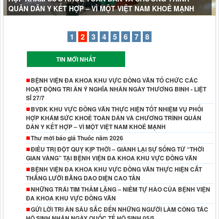
QUÂN DÂN Y KẾT HỢP – VÌ MỘT VIỆT NAM KHOẺ MẠNH
1
2
3
4
5
6
7
8
TIN MỚI NHẤT
BỆNH VIỆN ĐA KHOA KHU VỰC ĐỒNG VĂN TỔ CHỨC CÁC
HOẠT ĐỘNG TRI ÂN Ý NGHĨA NHÂN NGÀY THƯƠNG BINH - LIỆT
SĨ 27/7
BVĐK KHU VỰC ĐỒNG VĂN THỰC HIỆN TỐT NHIỆM VỤ PHỐI
HỢP KHÁM SỨC KHOẺ TOÀN DÂN VÀ CHƯƠNG TRÌNH QUÂN
DÂN Y KẾT HỢP – VÌ MỘT VIỆT NAM KHOẺ MẠNH
Thư mời báo giá Thuốc năm 2026
ĐIỀU TRỊ ĐỘT QUỴ KỊP THỜI – GIÀNH LẠI SỰ SỐNG TỪ “THỜI
GIAN VÀNG” TẠI BỆNH VIỆN ĐA KHOA KHU VỰC ĐỒNG VĂN
BỆNH VIỆN ĐA KHOA KHU VỰC ĐỒNG VĂN THỰC HIỆN CẮT
THẮNG LƯỠI BẰNG DAO DIỆN CAO TẦN
NHỮNG TRÁI TIM THẦM LẶNG – NIỀM TỰ HÀO CỦA BỆNH VIỆN
ĐA KHOA KHU VỰC ĐỒNG VĂN
GỬI LỜI TRI ÂN SÂU SẮC ĐẾN NHỮNG NGƯỜI LÀM CÔNG TÁC
HỘ SINH NHÂN NGÀY QUỐC TẾ HỘ SINH 05/5