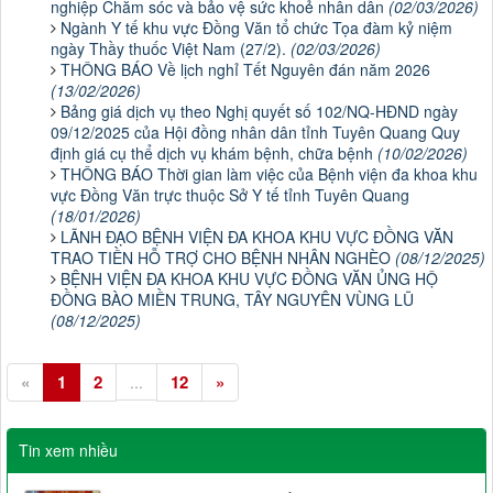
nghiệp Chăm sóc và bảo vệ sức khoẻ nhân dân
(02/03/2026)
Ngành Y tế khu vực Đồng Văn tổ chức Tọa đàm kỷ niệm
ngày Thầy thuốc Việt Nam (27/2).
(02/03/2026)
THÔNG BÁO Về lịch nghỉ Tết Nguyên đán năm 2026
(13/02/2026)
Bảng giá dịch vụ theo Nghị quyết số 102/NQ-HĐND ngày
09/12/2025 của Hội đồng nhân dân tỉnh Tuyên Quang Quy
định giá cụ thể dịch vụ khám bệnh, chữa bệnh
(10/02/2026)
THÔNG BÁO Thời gian làm việc của Bệnh viện đa khoa khu
vực Đồng Văn trực thuộc Sở Y tế tỉnh Tuyên Quang
(18/01/2026)
LÃNH ĐẠO BỆNH VIỆN ĐA KHOA KHU VỰC ĐỒNG VĂN
TRAO TIỀN HỖ TRỢ CHO BỆNH NHÂN NGHÈO
(08/12/2025)
BỆNH VIỆN ĐA KHOA KHU VỰC ĐỒNG VĂN ỦNG HỘ
ĐỒNG BÀO MIỀN TRUNG, TÂY NGUYÊN VÙNG LŨ
(08/12/2025)
«
1
2
12
»
...
Tin xem nhiều