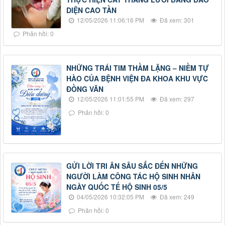
DIỆN CAO TẦN
12/05/2026 11:06:16 PM
Đã xem: 301
Phản hồi: 0
NHỮNG TRÁI TIM THẦM LẶNG – NIỀM TỰ
HÀO CỦA BỆNH VIỆN ĐA KHOA KHU VỰC
ĐỒNG VĂN
12/05/2026 11:01:55 PM
Đã xem: 297
Phản hồi: 0
GỬI LỜI TRI ÂN SÂU SẮC ĐẾN NHỮNG
NGƯỜI LÀM CÔNG TÁC HỘ SINH NHÂN
NGÀY QUỐC TẾ HỘ SINH 05/5
04/05/2026 10:32:05 PM
Đã xem: 249
Phản hồi: 0