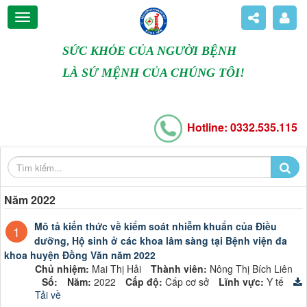
SỨC KHỎE CỦA NGƯỜI BỆNH
LÀ SỨ MỆNH CỦA CHÚNG TÔI!
Hotline: 0332.535.115
Năm 2022
Mô tả kiến thức về kiểm soát nhiễm khuẩn của Điều
1
dưỡng, Hộ sinh ở các khoa lâm sàng tại Bệnh viện đa
khoa huyện Đồng Văn năm 2022
Chủ nhiệm:
Mai Thị Hải
Thành viên:
Nông Thị Bích Liên
Số:
Năm:
2022
Cấp độ:
Cấp cơ sở
Lĩnh vực:
Y tế
Tải về