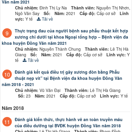
Văn năm 2021
Chủ nhiệm:
Đinh Thị Ly Na
Thành viên:
Nguyễn Thị Nhơn,
Ngô Văn Say
Số:
Năm:
2021
Cấp độ:
Cấp cơ sở
Lĩnh
vực:
Y tế
Tải về
Thực trạng đau của người bệnh sau phẫu thuật kết hợp
9
xương chi dưới tại khoa Ngoại tổng hợp – Bệnh viện đa
khoa huyện Đồng Văn năm 2021
Chủ nhiệm:
Nguyễn Thành Chung
Thành viên:
Lê Thị Hà
Giang
Số:
Năm:
2021
Cấp độ:
Cấp cơ sở
Lĩnh vực:
Y
tế
Tải về
Đánh giá kết quả điều trị gãy xương đòn bằng Phẫu
10
thuật nẹp vít” tại Bệnh viện đa khoa huyện Đồng Văn
năm 2018 - 2021
Chủ nhiệm:
Vũ Văn Đại
Thành viên:
Lê Thị Hà Giang
Số:
23
Năm:
2021
Cấp độ:
Cấp cơ sở
Lĩnh vực:
Y tế
Năm 2018
Đánh giá kiến thức, thực hành vê an toàn truyền máu
11
của điều dưỡng tại BVĐK huyện Đồng Văn năm 2018
Chủ nhiệm:
Lê Thị Hà Giang
Thành viên:
Phạm ĐÌnh