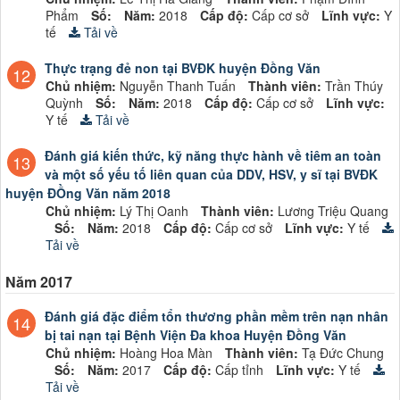
Phẩm
Số:
Năm:
2018
Cấp độ:
Cấp cơ sở
Lĩnh vực:
Y
tế
Tải về
Thực trạng đẻ non tại BVĐK huyện Đồng Văn
12
Chủ nhiệm:
Nguyễn Thanh Tuấn
Thành viên:
Trần Thúy
Quỳnh
Số:
Năm:
2018
Cấp độ:
Cấp cơ sở
Lĩnh vực:
Y tế
Tải về
Đánh giá kiến thức, kỹ năng thực hành về tiêm an toàn
13
và một số yếu tố liên quan của DDV, HSV, y sĩ tại BVĐK
huyện ĐỒng Văn năm 2018
Chủ nhiệm:
Lý Thị Oanh
Thành viên:
Lương Triệu Quang
Số:
Năm:
2018
Cấp độ:
Cấp cơ sở
Lĩnh vực:
Y tế
Tải về
Năm 2017
Đánh giá đặc điểm tổn thương phần mềm trên nạn nhân
14
bị tai nạn tại Bệnh Viện Đa khoa Huyện Đồng Văn
Chủ nhiệm:
Hoàng Hoa Màn
Thành viên:
Tạ Đức Chung
Số:
Năm:
2017
Cấp độ:
Cấp tỉnh
Lĩnh vực:
Y tế
Tải về