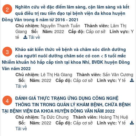
Nghiên cứu về đặc điểm lâm sàng, cận lâm sàng và kết
2
quả điều trị rau tiền đạo tại bệnh viện đa khoa huyện
Đồng Văn trong 6 năm từ 2016 - 2021
Chủ nhiệm:
Nguyễn Thanh Tuấn
Thành viên:
Lâm Thị
Giang
Số:
Năm:
2022
Cấp độ:
Cấp cơ sở
Lĩnh vực:
Y
tế
Tải về
Khảo sát kiến thức về bệnh và chăm sóc dinh dưỡng
3
của người nuôi dưỡng chăm sóc có con < 5 tuổi mắc
Nhiễm khuẩn hô hấp cấp tính tại khoa Nhi, BVĐK huyện Đồng
Văn năm 2022
Chủ nhiệm:
Lê Thị Hà Giang
Thành viên:
Sấn Văn Cương
Số:
Năm:
2022
Cấp độ:
Cấp cơ sở
Lĩnh vực:
Y tế
Tải về
ĐÁNH GIÁ THỰC TRẠNG ỨNG DỤNG CÔNG NGHỆ
4
THÔNG TIN TRONG QUẢN LÝ KHÁM BỆNH, CHỮA BỆNH
TẠI BỆNH VIỆN ĐA KHOA HUYỆN ĐỒNG VĂN NĂM 2022
Chủ nhiệm:
Tạ Đức Chung
Thành viên:
Hoàng Thị Huệ
Số:
Năm:
2022
Cấp độ:
Cấp cơ sở
Lĩnh vực:
Y tế
Tải về