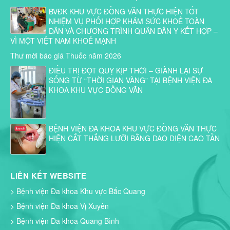
BVĐK KHU VỰC ĐỒNG VĂN THỰC HIỆN TỐT
NHIỆM VỤ PHỐI HỢP KHÁM SỨC KHOẺ TOÀN
DÂN VÀ CHƯƠNG TRÌNH QUÂN DÂN Y KẾT HỢP –
VÌ MỘT VIỆT NAM KHOẺ MẠNH
Thư mời báo giá Thuốc năm 2026
ĐIỀU TRỊ ĐỘT QUỴ KỊP THỜI – GIÀNH LẠI SỰ
SỐNG TỪ “THỜI GIAN VÀNG” TẠI BỆNH VIỆN ĐA
KHOA KHU VỰC ĐỒNG VĂN
BỆNH VIỆN ĐA KHOA KHU VỰC ĐỒNG VĂN THỰC
HIỆN CẮT THẮNG LƯỠI BẰNG DAO DIỆN CAO TẦN
LIÊN KẾT WEBSITE
> Bệnh viện Đa khoa Khu vực Bắc Quang
> Bệnh viện Đa khoa Vị Xuyên
> Bệnh viện Đa khoa Quang Bình