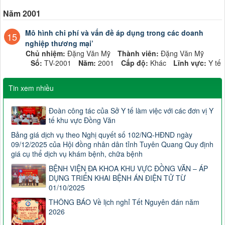
Năm 2001
Mô hình chi phí và vấn đề áp dụng trong các doanh
15
nghiệp thương mại’
Chủ nhiệm:
Đặng Văn Mỹ
Thành viên:
Đặng Văn Mỹ
Số:
TV-2001
Năm:
2001
Cấp độ:
Khác
Lĩnh vực:
Y tế
Tin xem nhiều
Đoàn công tác của Sở Y tế làm việc với các đơn vị Y
tế khu vực Đồng Văn
Bảng giá dịch vụ theo Nghị quyết số 102/NQ-HĐND ngày
09/12/2025 của Hội đồng nhân dân tỉnh Tuyên Quang Quy định
giá cụ thể dịch vụ khám bệnh, chữa bệnh
BỆNH VIỆN ĐA KHOA KHU VỰC ĐỒNG VĂN – ÁP
DỤNG TRIỂN KHAI BỆNH ÁN ĐIỆN TỬ TỪ
01/10/2025
THÔNG BÁO Về lịch nghỉ Tết Nguyên đán năm
2026