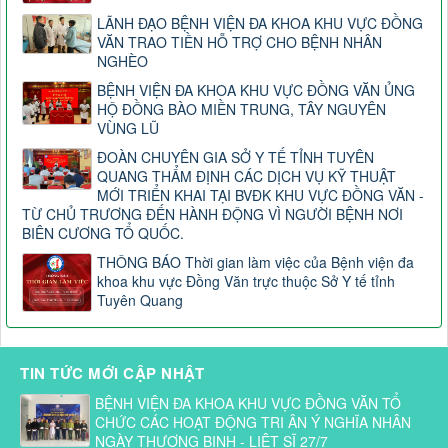
LÃNH ĐẠO BỆNH VIỆN ĐA KHOA KHU VỰC ĐỒNG
VĂN TRAO TIỀN HỖ TRỢ CHO BỆNH NHÂN
NGHÈO
BỆNH VIỆN ĐA KHOA KHU VỰC ĐỒNG VĂN ỦNG
HỘ ĐỒNG BÀO MIỀN TRUNG, TÂY NGUYÊN
VÙNG LŨ
ĐOÀN CHUYÊN GIA SỞ Y TẾ TỈNH TUYÊN
QUANG THẨM ĐỊNH CÁC DỊCH VỤ KỸ THUẬT
MỚI TRIỂN KHAI TẠI BVĐK KHU VỰC ĐỒNG VĂN -
TỪ CHỦ TRƯƠNG ĐẾN HÀNH ĐỘNG VÌ NGƯỜI BỆNH NƠI
BIÊN CƯƠNG TỔ QUỐC.
THÔNG BÁO Thời gian làm việc của Bệnh viện đa
khoa khu vực Đồng Văn trực thuộc Sở Y tế tỉnh
Tuyên Quang
TIN TỨC MỚI CẬP NHẬT
BỆNH VIỆN ĐA KHOA KHU VỰC ĐỒNG VĂN TỔ
CHỨC CÁC HOẠT ĐỘNG TRI ÂN Ý NGHĨA NHÂN
NGÀY THƯƠNG BINH - LIỆT SĨ 27/7