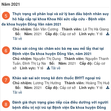
Năm 2021
Thực trạng về phân loại và xử lý ban đầu bệnh nhân suy
5
hô hấp cấp tại khoa Khoa Hồi sức cấp cứu - Bệnh viện
đa khoa huyện Đồng Văn năm 2021
Chủ nhiệm:
Sấn Văn Cương
Thành viên:
Lê Thị Hà Giang
Số:
Năm:
2021
Cấp độ:
Cấp cơ sở
Lĩnh vực:
Y tế
Tải về
Khảo sát công tác chăm sóc bà mẹ sau mổ lấy thai tại
6
Bệnh viện Đa khoa huyện Đồng Văn, năm 2021
Chủ nhiệm:
Nguyễn Thị Dung
Thành viên:
Nguyễn Thanh
Tuấn, ĐInh Thị Ly Na
Số:
Năm:
2021
Cấp độ:
Cấp cơ
sở
Lĩnh vực:
Y tế
Tải về
Khảo sát sai sót trong kê đơn thuốc BHYT ngoại trú
7
Chủ nhiệm:
Lương Thị Hường
Thành viên:
Hoàng Thị Huệ
Số:
Năm:
2021
Cấp độ:
Cấp cơ sở
Lĩnh vực:
Y tế
Tải về
Đánh giá thực trạng giao tiếp của điều dưỡng với người
8
bệnh điều trị nội trú tại Bệnh viện Đa khoa huyện Đồng