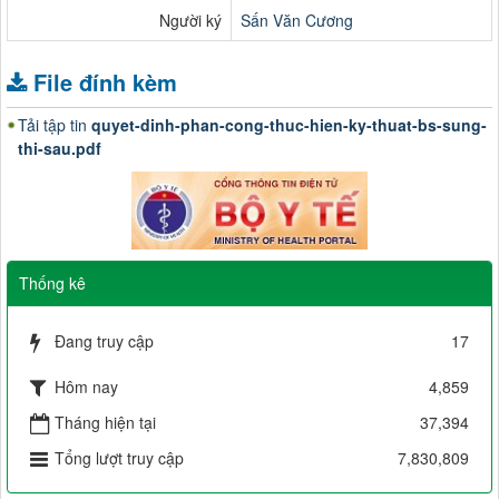
Người ký
Sấn Văn Cương
File đính kèm
Tải tập tin
quyet-dinh-phan-cong-thuc-hien-ky-thuat-bs-sung-
thi-sau.pdf
Thống kê
Đang truy cập
17
Hôm nay
4,859
Tháng hiện tại
37,394
Tổng lượt truy cập
7,830,809