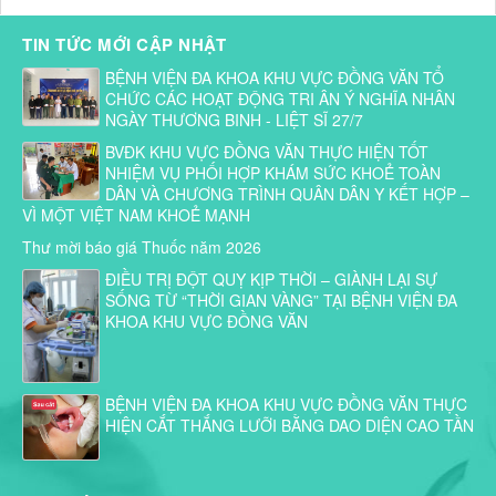
TIN TỨC MỚI CẬP NHẬT
BỆNH VIỆN ĐA KHOA KHU VỰC ĐỒNG VĂN TỔ
CHỨC CÁC HOẠT ĐỘNG TRI ÂN Ý NGHĨA NHÂN
NGÀY THƯƠNG BINH - LIỆT SĨ 27/7
BVĐK KHU VỰC ĐỒNG VĂN THỰC HIỆN TỐT
NHIỆM VỤ PHỐI HỢP KHÁM SỨC KHOẺ TOÀN
DÂN VÀ CHƯƠNG TRÌNH QUÂN DÂN Y KẾT HỢP –
VÌ MỘT VIỆT NAM KHOẺ MẠNH
Thư mời báo giá Thuốc năm 2026
ĐIỀU TRỊ ĐỘT QUỴ KỊP THỜI – GIÀNH LẠI SỰ
SỐNG TỪ “THỜI GIAN VÀNG” TẠI BỆNH VIỆN ĐA
KHOA KHU VỰC ĐỒNG VĂN
BỆNH VIỆN ĐA KHOA KHU VỰC ĐỒNG VĂN THỰC
HIỆN CẮT THẮNG LƯỠI BẰNG DAO DIỆN CAO TẦN