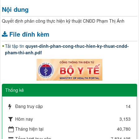
Nội dung
Quyết định phân công thực hiện kỹ thuật CNĐD Phạm Thị Ánh
File đính kèm
Tải tập tin
quyet-dinh-phan-cong-thuc-hien-ky-thuat-cndd-
pham-thi-anh.pdf
Thống kê
Đang truy cập
14
Hôm nay
3,153
Tháng hiện tại
40,780
Tổng lượt truy cập
7,834,195