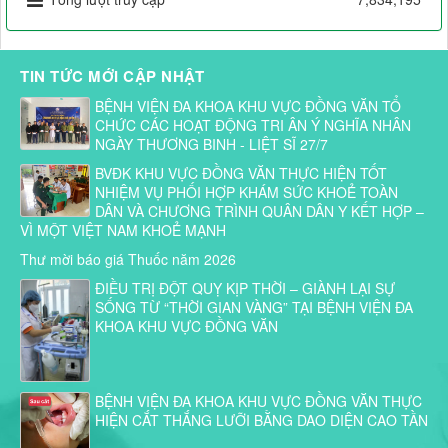
TIN TỨC MỚI CẬP NHẬT
BỆNH VIỆN ĐA KHOA KHU VỰC ĐỒNG VĂN TỔ
CHỨC CÁC HOẠT ĐỘNG TRI ÂN Ý NGHĨA NHÂN
NGÀY THƯƠNG BINH - LIỆT SĨ 27/7
BVĐK KHU VỰC ĐỒNG VĂN THỰC HIỆN TỐT
NHIỆM VỤ PHỐI HỢP KHÁM SỨC KHOẺ TOÀN
DÂN VÀ CHƯƠNG TRÌNH QUÂN DÂN Y KẾT HỢP –
VÌ MỘT VIỆT NAM KHOẺ MẠNH
Thư mời báo giá Thuốc năm 2026
ĐIỀU TRỊ ĐỘT QUỴ KỊP THỜI – GIÀNH LẠI SỰ
SỐNG TỪ “THỜI GIAN VÀNG” TẠI BỆNH VIỆN ĐA
KHOA KHU VỰC ĐỒNG VĂN
BỆNH VIỆN ĐA KHOA KHU VỰC ĐỒNG VĂN THỰC
HIỆN CẮT THẮNG LƯỠI BẰNG DAO DIỆN CAO TẦN