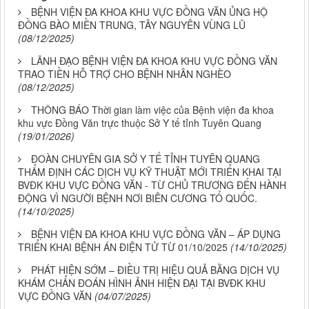
BỆNH VIỆN ĐA KHOA KHU VỰC ĐỒNG VĂN ỦNG HỘ
ĐỒNG BÀO MIỀN TRUNG, TÂY NGUYÊN VÙNG LŨ
(08/12/2025)
LÃNH ĐẠO BỆNH VIỆN ĐA KHOA KHU VỰC ĐỒNG VĂN
TRAO TIỀN HỖ TRỢ CHO BỆNH NHÂN NGHÈO
(08/12/2025)
THÔNG BÁO Thời gian làm việc của Bệnh viện đa khoa
khu vực Đồng Văn trực thuộc Sở Y tế tỉnh Tuyên Quang
(19/01/2026)
ĐOÀN CHUYÊN GIA SỞ Y TẾ TỈNH TUYÊN QUANG
THẨM ĐỊNH CÁC DỊCH VỤ KỸ THUẬT MỚI TRIỂN KHAI TẠI
BVĐK KHU VỰC ĐỒNG VĂN - TỪ CHỦ TRƯƠNG ĐẾN HÀNH
ĐỘNG VÌ NGƯỜI BỆNH NƠI BIÊN CƯƠNG TỔ QUỐC.
(14/10/2025)
BỆNH VIỆN ĐA KHOA KHU VỰC ĐỒNG VĂN – ÁP DỤNG
TRIỂN KHAI BỆNH ÁN ĐIỆN TỬ TỪ 01/10/2025
(14/10/2025)
PHÁT HIỆN SỚM – ĐIỀU TRỊ HIỆU QUẢ BẰNG DỊCH VỤ
KHÁM CHẨN ĐOÁN HÌNH ẢNH HIỆN ĐẠI TẠI BVĐK KHU
VỰC ĐỒNG VĂN
(04/07/2025)