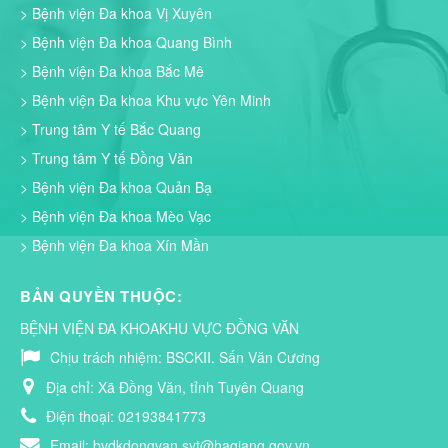
> Bệnh viện Đa khoa Vị Xuyên
> Bệnh viện Đa khoa Quang Bình
> Bệnh viện Đa khoa Bắc Mê
> Bệnh viện Đa khoa Khu vực Yên Minh
> Trung tâm Y tế Bắc Quang
> Trung tâm Y tế Đồng Văn
> Bệnh viện Đa khoa Quản Bạ
> Bệnh viện Đa khoa Mèo Vạc
> Bệnh viện Đa khoa Xín Mần
BẢN QUYỀN THUỘC:
BỆNH VIỆN ĐA KHOAKHU VỰC ĐỒNG VĂN
Chịu trách nhiệm:
BSCKII. Sấn Văn Cương
Địa chỉ:
Xã Đồng Văn, tỉnh Tuyên Quang
Điện thoại:
02193841773
Email:
bvdkdongvan.syt@hagiang.gov.vn