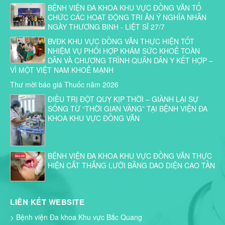
BỆNH VIỆN ĐA KHOA KHU VỰC ĐỒNG VĂN TỔ
CHỨC CÁC HOẠT ĐỘNG TRI ÂN Ý NGHĨA NHÂN
NGÀY THƯƠNG BINH - LIỆT SĨ 27/7
BVĐK KHU VỰC ĐỒNG VĂN THỰC HIỆN TỐT
NHIỆM VỤ PHỐI HỢP KHÁM SỨC KHOẺ TOÀN
DÂN VÀ CHƯƠNG TRÌNH QUÂN DÂN Y KẾT HỢP –
VÌ MỘT VIỆT NAM KHOẺ MẠNH
Thư mời báo giá Thuốc năm 2026
ĐIỀU TRỊ ĐỘT QUỴ KỊP THỜI – GIÀNH LẠI SỰ
SỐNG TỪ “THỜI GIAN VÀNG” TẠI BỆNH VIỆN ĐA
KHOA KHU VỰC ĐỒNG VĂN
BỆNH VIỆN ĐA KHOA KHU VỰC ĐỒNG VĂN THỰC
HIỆN CẮT THẮNG LƯỠI BẰNG DAO DIỆN CAO TẦN
LIÊN KẾT WEBSITE
> Bệnh viện Đa khoa Khu vực Bắc Quang