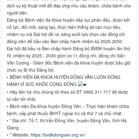
dịch vụ kỹ thuật mới để đáp ứng nhu cầu khám, chữa bệnh cho
người dân.
Đảng bộ Bệnh viện đa khoa huyện tiếp tục phấn đấu, đoàn kết
nỗ lực, đổi mới, sáng tạo, thực hiện thắng lợi các mục tiêu,
nhiệm vụ mà Đại hội đề ra; sáng suốt lựa chọn các đồng chí
đảng viên để bầu vào Ban chấp hành nhiệm kỳ 2025-2030.
Đại hội đã bầu ra Ban chấp hành Đảng bộ BVĐK huyện lần thứ
IV, nhiệm kỳ 2025 - 2030 gồm có 11 đồng chí, đồng chí Sấn
Văn Cương - Giám đốc Bệnh viện đa khoa huyện được bầu giữ
chức vụ Bí thư Đảng bộ.
• BỆNH VIỆN ĐA KHOA HUYỆN ĐỒNG VĂN LUÔN ĐỒNG
HÀNH VÌ SỨC KHỎE CỘNG ĐỒNG
• Hãy liên hệ cho chúng tôi theo số ĐT 0965.311.717 để được
tư vấn tốt nhất.
• Bệnh viện Đa khoa huyện Đồng Văn – Thực hiện khám chữa
bệnh, cấp phát thuốc BHYT ngoại trú cả thứ 7 và chủ nhật.
• * Địa chỉ: Tổ 7, thị trấn Đồng Văn, huyện Đồng Văn, tỉnh Hà
Giang
• * Website:
https://bvdkdongvan.org.vn/