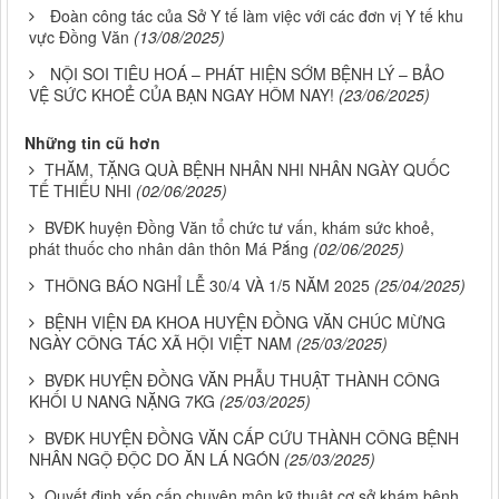
Đoàn công tác của Sở Y tế làm việc với các đơn vị Y tế khu
vực Đồng Văn
(13/08/2025)
NỘI SOI TIÊU HOÁ – PHÁT HIỆN SỚM BỆNH LÝ – BẢO
VỆ SỨC KHOẺ CỦA BẠN NGAY HÔM NAY!
(23/06/2025)
Những tin cũ hơn
THĂM, TẶNG QUÀ BỆNH NHÂN NHI NHÂN NGÀY QUỐC
TẾ THIẾU NHI
(02/06/2025)
BVĐK huyện Đồng Văn tổ chức tư vấn, khám sức khoẻ,
phát thuốc cho nhân dân thôn Má Pắng
(02/06/2025)
THÔNG BÁO NGHỈ LỄ 30/4 VÀ 1/5 NĂM 2025
(25/04/2025)
BỆNH VIỆN ĐA KHOA HUYỆN ĐỒNG VĂN CHÚC MỪNG
NGÀY CÔNG TÁC XÃ HỘI VIỆT NAM
(25/03/2025)
BVĐK HUYỆN ĐỒNG VĂN PHẪU THUẬT THÀNH CÔNG
KHỐI U NANG NẶNG 7KG
(25/03/2025)
BVĐK HUYỆN ĐỒNG VĂN CẤP CỨU THÀNH CÔNG BỆNH
NHÂN NGỘ ĐỘC DO ĂN LÁ NGÓN
(25/03/2025)
Quyết định xếp cấp chuyên môn kỹ thuật cơ sở khám bệnh,