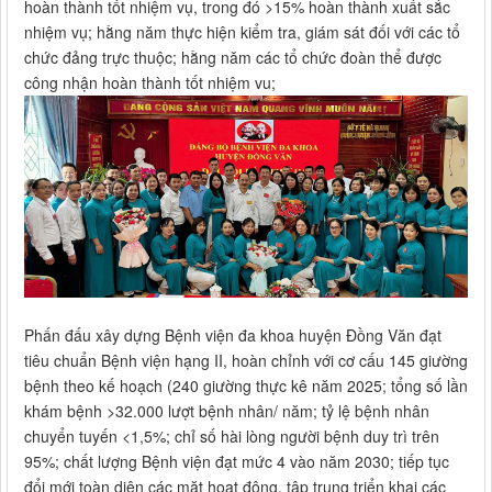
hoàn thành tốt nhiệm vụ, trong đó >15% hoàn thành xuất sắc
nhiệm vụ; hằng năm thực hiện kiểm tra, giám sát đối với các tổ
chức đảng trực thuộc; hằng năm các tổ chức đoàn thể được
công nhận hoàn thành tốt nhiệm vu;
Phấn đấu xây dựng Bệnh viện đa khoa huyện Đồng Văn đạt
tiêu chuẩn Bệnh viện hạng II, hoàn chỉnh với cơ cấu 145 giường
bệnh theo kế hoạch (240 giường thực kê năm 2025; tổng số lần
khám bệnh >32.000 lượt bệnh nhân/ năm; tỷ lệ bệnh nhân
chuyển tuyến <1,5%; chỉ số hài lòng người bệnh duy trì trên
95%; chất lượng Bệnh viện đạt mức 4 vào năm 2030; tiếp tục
đổi mới toàn diện các mặt hoạt động, tập trung triển khai các