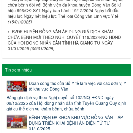
chữa bệnh đối với Bệnh viện đa khoa huyện Đồng Văn Số kí
hiệu 996/QĐ-SYT Ngày ban hành 19/12/2024 Ngày bắt đầu
hiệu lực Ngày hết hiệu lực Thể loại Công văn Lĩnh vực Y tế
(15/01/2025)
BVĐK HUYỆN ĐỒNG VĂN ÁP DỤNG GIÁ DỊCH KHÁM
CHỮA BỆNH MỚI THEO NGHỊ QUYẾT 119/2024/NQ-HĐND
CỦA HỘI ĐỒNG NHÂN DÂN TỈNH HÀ GIANG TỪ NGÀY
01/01/2025
(09/01/2025)
Tin xem nhiều
Đoàn công tác của Sở Y tế làm việc với các đơn vị Y
tế khu vực Đồng Văn
Bảng giá dịch vụ theo Nghị quyết số 102/NQ-HĐND ngày
09/12/2025 của Hội đồng nhân dân tỉnh Tuyên Quang Quy định
giá cụ thể dịch vụ khám bệnh, chữa bệnh
BỆNH VIỆN ĐA KHOA KHU VỰC ĐỒNG VĂN – ÁP
DỤNG TRIỂN KHAI BỆNH ÁN ĐIỆN TỬ TỪ
01/10/2025