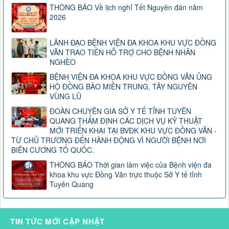
THÔNG BÁO Về lịch nghỉ Tết Nguyên đán năm
2026
LÃNH ĐẠO BỆNH VIỆN ĐA KHOA KHU VỰC ĐỒNG
VĂN TRAO TIỀN HỖ TRỢ CHO BỆNH NHÂN
NGHÈO
BỆNH VIỆN ĐA KHOA KHU VỰC ĐỒNG VĂN ỦNG
HỘ ĐỒNG BÀO MIỀN TRUNG, TÂY NGUYÊN
VÙNG LŨ
ĐOÀN CHUYÊN GIA SỞ Y TẾ TỈNH TUYÊN
QUANG THẨM ĐỊNH CÁC DỊCH VỤ KỸ THUẬT
MỚI TRIỂN KHAI TẠI BVĐK KHU VỰC ĐỒNG VĂN -
TỪ CHỦ TRƯƠNG ĐẾN HÀNH ĐỘNG VÌ NGƯỜI BỆNH NƠI
BIÊN CƯƠNG TỔ QUỐC.
THÔNG BÁO Thời gian làm việc của Bệnh viện đa
khoa khu vực Đồng Văn trực thuộc Sở Y tế tỉnh
Tuyên Quang
TIN TỨC MỚI CẬP NHẬT