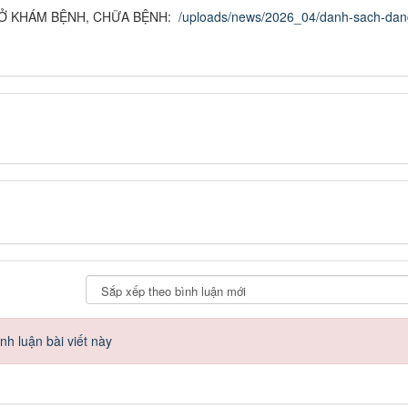
SỞ KHÁM BỆNH, CHỮA BỆNH:
/uploads/news/2026_04/danh-sach-dan
h luận bài viết này