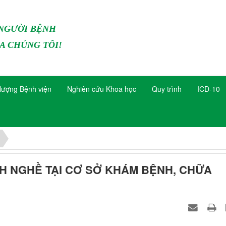
 NGƯỜI BỆNH
A CHÚNG TÔI!
lượng Bệnh viện
Nghiên cứu Khoa học
Quy trình
ICD-10
H NGHỀ TẠI CƠ SỞ KHÁM BỆNH, CHỮA