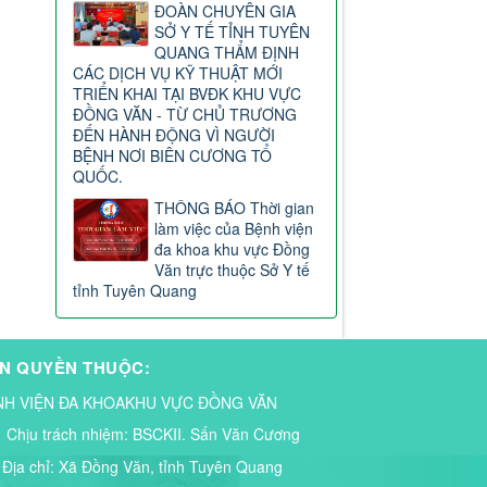
ĐOÀN CHUYÊN GIA
SỞ Y TẾ TỈNH TUYÊN
QUANG THẨM ĐỊNH
CÁC DỊCH VỤ KỸ THUẬT MỚI
TRIỂN KHAI TẠI BVĐK KHU VỰC
ĐỒNG VĂN - TỪ CHỦ TRƯƠNG
ĐẾN HÀNH ĐỘNG VÌ NGƯỜI
BỆNH NƠI BIÊN CƯƠNG TỔ
QUỐC.
THÔNG BÁO Thời gian
làm việc của Bệnh viện
đa khoa khu vực Đồng
Văn trực thuộc Sở Y tế
tỉnh Tuyên Quang
N QUYỀN THUỘC:
NH VIỆN ĐA KHOAKHU VỰC ĐỒNG VĂN
Chịu trách nhiệm:
BSCKII. Sấn Văn Cương
Địa chỉ:
Xã Đồng Văn, tỉnh Tuyên Quang