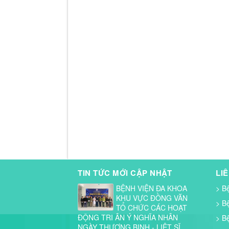
TIN TỨC MỚI CẬP NHẬT
LI
BỆNH VIỆN ĐA KHOA
> B
KHU VỰC ĐỒNG VĂN
> B
TỔ CHỨC CÁC HOẠT
ĐỘNG TRI ÂN Ý NGHĨA NHÂN
> B
NGÀY THƯƠNG BINH - LIỆT SĨ