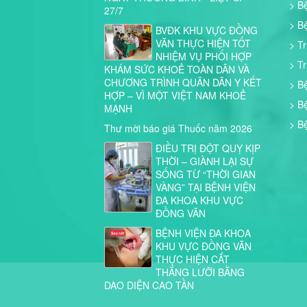
> B
27/7
> B
BVĐK KHU VỰC ĐỒNG
VĂN THỰC HIỆN TỐT
> T
NHIỆM VỤ PHỐI HỢP
> T
KHÁM SỨC KHOẺ TOÀN DÂN VÀ
CHƯƠNG TRÌNH QUÂN DÂN Y KẾT
> B
HỢP – VÌ MỘT VIỆT NAM KHOẺ
> B
MẠNH
> B
Thư mời báo giá Thuốc năm 2026
ĐIỀU TRỊ ĐỘT QUỴ KỊP
THỜI – GIÀNH LẠI SỰ
SỐNG TỪ “THỜI GIAN
VÀNG” TẠI BỆNH VIỆN
ĐA KHOA KHU VỰC
ĐỒNG VĂN
BỆNH VIỆN ĐA KHOA
KHU VỰC ĐỒNG VĂN
THỰC HIỆN CẮT
THẮNG LƯỠI BẰNG
DAO DIỆN CAO TẦN