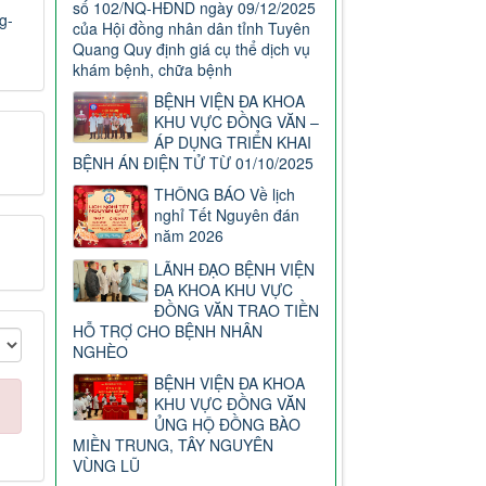
số 102/NQ-HĐND ngày 09/12/2025
g-
của Hội đồng nhân dân tỉnh Tuyên
Quang Quy định giá cụ thể dịch vụ
khám bệnh, chữa bệnh
BỆNH VIỆN ĐA KHOA
KHU VỰC ĐỒNG VĂN –
ÁP DỤNG TRIỂN KHAI
BỆNH ÁN ĐIỆN TỬ TỪ 01/10/2025
THÔNG BÁO Về lịch
nghỉ Tết Nguyên đán
năm 2026
LÃNH ĐẠO BỆNH VIỆN
ĐA KHOA KHU VỰC
ĐỒNG VĂN TRAO TIỀN
HỖ TRỢ CHO BỆNH NHÂN
NGHÈO
BỆNH VIỆN ĐA KHOA
KHU VỰC ĐỒNG VĂN
ỦNG HỘ ĐỒNG BÀO
MIỀN TRUNG, TÂY NGUYÊN
VÙNG LŨ