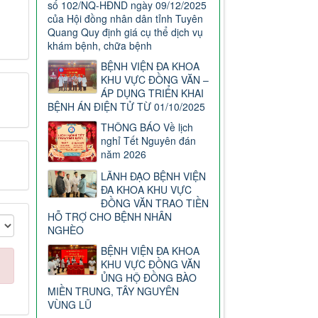
số 102/NQ-HĐND ngày 09/12/2025
của Hội đồng nhân dân tỉnh Tuyên
Quang Quy định giá cụ thể dịch vụ
khám bệnh, chữa bệnh
BỆNH VIỆN ĐA KHOA
KHU VỰC ĐỒNG VĂN –
ÁP DỤNG TRIỂN KHAI
BỆNH ÁN ĐIỆN TỬ TỪ 01/10/2025
THÔNG BÁO Về lịch
nghỉ Tết Nguyên đán
năm 2026
LÃNH ĐẠO BỆNH VIỆN
ĐA KHOA KHU VỰC
ĐỒNG VĂN TRAO TIỀN
HỖ TRỢ CHO BỆNH NHÂN
NGHÈO
BỆNH VIỆN ĐA KHOA
KHU VỰC ĐỒNG VĂN
ỦNG HỘ ĐỒNG BÀO
MIỀN TRUNG, TÂY NGUYÊN
VÙNG LŨ