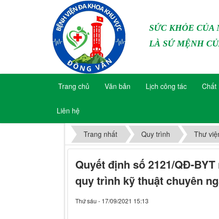
SỨC KHỎE CỦA
LÀ SỨ MỆNH CỦ
Trang chủ
Văn bản
Lịch công tác
Chất 
Liên hệ
Trang nhất
Quy trình
Thư việ
Quyết định số 2121/QĐ-BYT 
quy trình kỹ thuật chuyên 
Thứ sáu - 17/09/2021 15:13