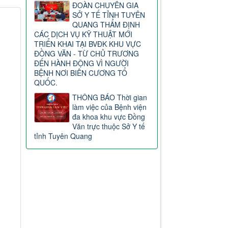
ĐOÀN CHUYÊN GIA
SỞ Y TẾ TỈNH TUYÊN
QUANG THẨM ĐỊNH
CÁC DỊCH VỤ KỸ THUẬT MỚI
TRIỂN KHAI TẠI BVĐK KHU VỰC
ĐỒNG VĂN - TỪ CHỦ TRƯƠNG
ĐẾN HÀNH ĐỘNG VÌ NGƯỜI
BỆNH NƠI BIÊN CƯƠNG TỔ
QUỐC.
THÔNG BÁO Thời gian
làm việc của Bệnh viện
đa khoa khu vực Đồng
Văn trực thuộc Sở Y tế
tỉnh Tuyên Quang