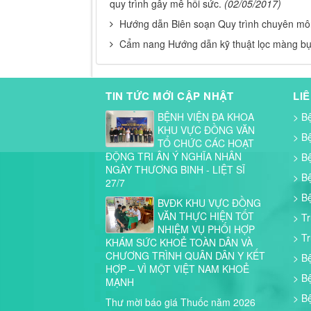
quy trình gây mê hồi sức.
(02/05/2017)
Hướng dẫn Biên soạn Quy trình chuyên mô
Cẩm nang Hướng dẫn kỹ thuật lọc màng b
TIN TỨC MỚI CẬP NHẬT
LI
BỆNH VIỆN ĐA KHOA
> B
KHU VỰC ĐỒNG VĂN
> B
TỔ CHỨC CÁC HOẠT
ĐỘNG TRI ÂN Ý NGHĨA NHÂN
> B
NGÀY THƯƠNG BINH - LIỆT SĨ
> B
27/7
> B
BVĐK KHU VỰC ĐỒNG
VĂN THỰC HIỆN TỐT
> T
NHIỆM VỤ PHỐI HỢP
> T
KHÁM SỨC KHOẺ TOÀN DÂN VÀ
CHƯƠNG TRÌNH QUÂN DÂN Y KẾT
> B
HỢP – VÌ MỘT VIỆT NAM KHOẺ
> B
MẠNH
> B
Thư mời báo giá Thuốc năm 2026