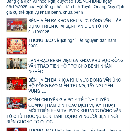
Bảng giá dịch vụ theo Nghị quyết số 102/NQ-HĐND ngày
09/12/2025 của Hội đồng nhân dân tỉnh Tuyên Quang Quy định
giá cụ thể dịch vụ khám bệnh, chữa bệnh
BỆNH VIỆN ĐA KHOA KHU VỰC ĐỒNG VĂN – ÁP
DỤNG TRIỂN KHAI BỆNH ÁN ĐIỆN TỬ TỪ
01/10/2025
THÔNG BÁO Về lịch nghỉ Tết Nguyên đán năm
2026
LÃNH ĐẠO BỆNH VIỆN ĐA KHOA KHU VỰC ĐỒNG
VĂN TRAO TIỀN HỖ TRỢ CHO BỆNH NHÂN
NGHÈO
BỆNH VIỆN ĐA KHOA KHU VỰC ĐỒNG VĂN ỦNG
HỘ ĐỒNG BÀO MIỀN TRUNG, TÂY NGUYÊN
VÙNG LŨ
ĐOÀN CHUYÊN GIA SỞ Y TẾ TỈNH TUYÊN
QUANG THẨM ĐỊNH CÁC DỊCH VỤ KỸ THUẬT
MỚI TRIỂN KHAI TẠI BVĐK KHU VỰC ĐỒNG VĂN -
TỪ CHỦ TRƯƠNG ĐẾN HÀNH ĐỘNG VÌ NGƯỜI BỆNH NƠI
BIÊN CƯƠNG TỔ QUỐC.
THÔNG BÁO Thời gian làm việc của Bệnh viện đa