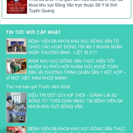
khoa khu vực Đồng Văn trực thuộc Sở Y tế tỉnh
Tuyên Quang
TIN TỨC MỚI CẬP NHẬT
BỆNH VIỆN ĐA KHOA KHU VỰC ĐỒNG VĂN TỔ
CHỨC CÁC HOẠT ĐỘNG TRI ÂN Ý NGHĨA NHÂN
NGÀY THƯƠNG BINH - LIỆT SĨ 27/7
BVĐK KHU VỰC ĐỒNG VĂN THỰC HIỆN TỐT
NHIỆM VỤ PHỐI HỢP KHÁM SỨC KHOẺ TOÀN
DÂN VÀ CHƯƠNG TRÌNH QUÂN DÂN Y KẾT HỢP –
VÌ MỘT VIỆT NAM KHOẺ MẠNH
Thư mời báo giá Thuốc năm 2026
ĐIỀU TRỊ ĐỘT QUỴ KỊP THỜI – GIÀNH LẠI SỰ
SỐNG TỪ “THỜI GIAN VÀNG” TẠI BỆNH VIỆN ĐA
KHOA KHU VỰC ĐỒNG VĂN
BỆNH VIỆN ĐA KHOA KHU VỰC ĐỒNG VĂN THỰC