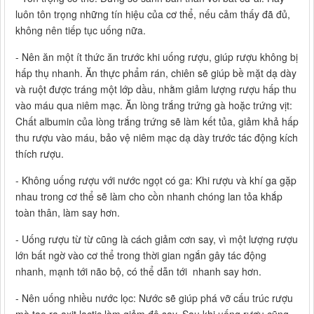
luôn tôn trọng những tín hiệu của cơ thể, nếu cảm thấy đã đủ,
không nên tiếp tục uống nữa.
- Nên ăn một ít thức ăn trước khi uống rượu, giúp rượu không bị
hấp thụ nhanh. Ăn thực phẩm rán, chiên sẽ giúp bề mặt dạ dày
và ruột được tráng một lớp dầu, nhằm giảm lượng rượu hấp thu
vào máu qua niêm mạc. Ăn lòng trắng trứng gà hoặc trứng vịt:
Chất albumin của lòng trắng trứng sẽ làm kết tủa, giảm khả hấp
thu rượu vào máu, bảo vệ niêm mạc dạ dày trước tác động kích
thích rượu.
- Không uống rượu với nước ngọt có ga: Khi rượu và khí ga gặp
nhau trong cơ thể sẽ làm cho cồn nhanh chóng lan tỏa khắp
toàn thân, làm say hơn.
- Uống rượu từ từ cũng là cách giảm cơn say, vì một lượng rượu
lớn bất ngờ vào cơ thể trong thời gian ngắn gây tác động
nhanh, mạnh tới não bộ, có thể dẫn tới nhanh say hơn.
- Nên uống nhiều nước lọc: Nước sẽ giúp phá vỡ cấu trúc rượu