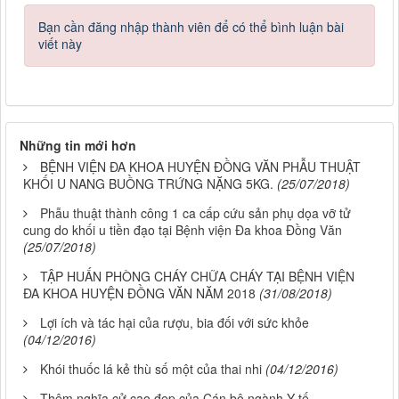
Bạn cần đăng nhập thành viên để có thể bình luận bài
viết này
Những tin mới hơn
BỆNH VIỆN ĐA KHOA HUYỆN ĐỒNG VĂN PHẪU THUẬT
KHỐI U NANG BUỒNG TRỨNG NẶNG 5KG.
(25/07/2018)
Phẫu thuật thành công 1 ca cấp cứu sản phụ dọa vỡ tử
cung do khối u tiền đạo tại Bệnh viện Đa khoa Đồng Văn
(25/07/2018)
TẬP HUẤN PHÒNG CHÁY CHỮA CHÁY TẠI BỆNH VIỆN
ĐA KHOA HUYỆN ĐỒNG VĂN NĂM 2018
(31/08/2018)
Lợi ích và tác hại của rượu, bia đối với sức khỏe
(04/12/2016)
Khói thuốc lá kẻ thù số một của thai nhi
(04/12/2016)
Thêm nghĩa cử cao đẹp của Cán bộ ngành Y tế