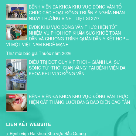
BỆNH VIỆN ĐA KHOA KHU VỰC ĐỒNG VĂN TỔ
CHỨC CÁC HOẠT ĐỘNG TRI ÂN Ý NGHĨA NHÂN
NGÀY THƯƠNG BINH - LIỆT SĨ 27/7
BVĐK KHU VỰC ĐỒNG VĂN THỰC HIỆN TỐT
NHIỆM VỤ PHỐI HỢP KHÁM SỨC KHOẺ TOÀN
DÂN VÀ CHƯƠNG TRÌNH QUÂN DÂN Y KẾT HỢP –
VÌ MỘT VIỆT NAM KHOẺ MẠNH
Thư mời báo giá Thuốc năm 2026
ĐIỀU TRỊ ĐỘT QUỴ KỊP THỜI – GIÀNH LẠI SỰ
SỐNG TỪ “THỜI GIAN VÀNG” TẠI BỆNH VIỆN ĐA
KHOA KHU VỰC ĐỒNG VĂN
BỆNH VIỆN ĐA KHOA KHU VỰC ĐỒNG VĂN THỰC
HIỆN CẮT THẮNG LƯỠI BẰNG DAO DIỆN CAO TẦN
LIÊN KẾT WEBSITE
> Bệnh viện Đa khoa Khu vực Bắc Quang