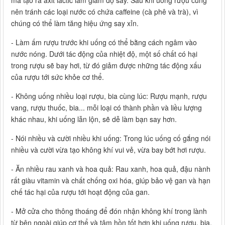
mà tạo ra axit lactic làm giảm độ say. Sau khi uống rượu cũng
nên tránh các loại nước có chứa caffeine (cà phê và trà), vì
chúng có thể làm tăng hiệu ứng say xỉn.
- Làm ấm rượu trước khi uống có thể bằng cách ngâm vào
nước nóng. Dưới tác động của nhiệt độ, một số chất có hại
trong rượu sẽ bay hơi, từ đó giảm được những tác động xấu
của rượu tới sức khỏe cơ thể.
- Không uống nhiều loại rượu, bia cùng lúc: Rượu mạnh, rượu
vang, rượu thuốc, bia... mỗi loại có thành phần và liều lượng
khác nhau, khi uống lẫn lộn, sẽ dễ làm bạn say hơn.
- Nói nhiều và cười nhiều khi uống: Trong lúc uống cố gắng nói
nhiều và cười vừa tạo không khí vui vẻ, vừa bay bớt hơi rượu.
- Ăn nhiều rau xanh và hoa quả: Rau xanh, hoa quả, đậu nành
rất giàu vitamin và chất chống oxi hóa, giúp bảo vệ gan và hạn
chế tác hại của rượu tới hoạt động của gan.
- Mở cửa cho thông thoáng để đón nhận không khí trong lành
từ bên ngoài giúp cơ thể và tâm hồn tốt hơn khi uống rượu, bia,