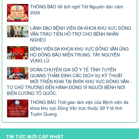
THÔNG BÁO Về lịch nghỉ Tết Nguyên đán năm
2026
LÃNH ĐẠO BỆNH VIỆN ĐA KHOA KHU VỰC ĐỒNG
VĂN TRAO TIỀN HỖ TRỢ CHO BỆNH NHÂN
NGHÈO
BỆNH VIỆN ĐA KHOA KHU VỰC ĐỒNG VĂN ỦNG
HỘ ĐỒNG BÀO MIỀN TRUNG, TÂY NGUYÊN
VÙNG LŨ
ĐOÀN CHUYÊN GIA SỞ Y TẾ TỈNH TUYÊN
QUANG THẨM ĐỊNH CÁC DỊCH VỤ KỸ THUẬT
MỚI TRIỂN KHAI TẠI BVĐK KHU VỰC ĐỒNG VĂN -
TỪ CHỦ TRƯƠNG ĐẾN HÀNH ĐỘNG VÌ NGƯỜI BỆNH NƠI
BIÊN CƯƠNG TỔ QUỐC.
THÔNG BÁO Thời gian làm việc của Bệnh viện đa
khoa khu vực Đồng Văn trực thuộc Sở Y tế tỉnh
Tuyên Quang
TIN TỨC MỚI CẬP NHẬT