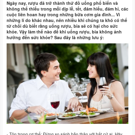
Ngày nay, rượu đã trở thành thứ đồ uống phổ biến và
không thể thiếu trong mỗi dịp lễ, tết, đám hiếu, đám hỉ, các
cuộc liên hoan hay trong những bữa cơm gia đình... Vì
những lí do khác nhau, nên nhiều khi chúng ta khó có thể
từ chối dù biết rằng uống rượu, bia sẽ có hại cho sức
khỏe. Vậy làm thế nào để khi uống rượu, bia không ảnh
hưởng đến sức khỏe? Sau đây là những lưu ý:
- Tôn trọng cơ thể: Đừng so sánh bản thân với bất cứ ai. Hãy