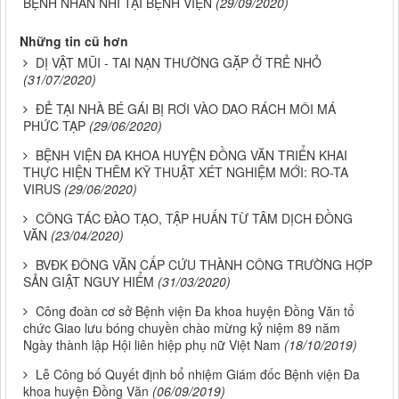
BỆNH NHÂN NHI TẠI BỆNH VIỆN
(29/09/2020)
Những tin cũ hơn
DỊ VẬT MŨI - TAI NẠN THƯỜNG GẶP Ở TRẺ NHỎ
(31/07/2020)
ĐẺ TẠI NHÀ BÉ GÁI BỊ RƠI VÀO DAO RÁCH MÔI MÁ
PHỨC TẠP
(29/06/2020)
BỆNH VIỆN ĐA KHOA HUYỆN ĐỒNG VĂN TRIỂN KHAI
THỰC HIỆN THÊM KỸ THUẬT XÉT NGHIỆM MỚI: RO-TA
VIRUS
(29/06/2020)
CÔNG TÁC ĐÀO TẠO, TẬP HUẤN TỪ TÂM DỊCH ĐỒNG
VĂN
(23/04/2020)
BVĐK ĐÔNG VĂN CẤP CỨU THÀNH CÔNG TRƯỜNG HỢP
SẢN GIẬT NGUY HIỂM
(31/03/2020)
Công đoàn cơ sở Bệnh viện Đa khoa huyện Đồng Văn tổ
chức Giao lưu bóng chuyền chào mừng kỷ niệm 89 năm
Ngày thành lập Hội liên hiệp phụ nữ Việt Nam
(18/10/2019)
Lễ Công bố Quyết định bổ nhiệm Giám đốc Bệnh viện Đa
khoa huyện Đồng Văn
(06/09/2019)