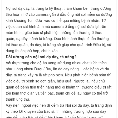
Nội soi dạ dày, tá tràng là kỹ thuật thăm khám bên trong đường
tiêu hóa nhờ vào camera gắn ở đầu ống nội soi mềm có đường
kính khoảng 1cm đưa vào cơ thể qua miệng bệnh nhân. Từ
việc quan sát hình ảnh mà camera ở ống nội soi đưa lại trên
màn hình, giúp bác sĩ phát hiện những tổn thương ở thực
quản, dạ dày, hành tá tràng. Qua hình ảnh thực tế tổn thương
tại thực quản, dạ dày, tá tràng sẽ giúp cho quá trình Điều trị, sử
dụng thuốc phù hợp, chính xác.
Đối tượng cần nội soi dạ dày, tá tràng?
Với thực trạng chế độ ăn uống sử dụng nhiều chất kích thích
như: uống nhiều Rượu/ Bia, ăn đồ cay nóng… các bệnh về dạ
dày, tá tràng xảy ra là rất phổ biến. Nếu phát hiện bệnh sớm thì
việc điều trị bệnh sẽ đơn giản, hiệu quả. Ngược lại, nếu chủ
quan để bệnh tiến triển nặng mới đi khám thì thường điều trị rất
tốn kém thời gian và tiền bạc, thậm chí để lâu ngày có thể trở
thành ung thư.
Vậy nên, ngoài việc nên đi kiểm tra Nội soi dạ dày, tá tràng định
kỳ theo lời khuyên của Bác sĩ, thì những trường hợp sau đây
nên đến gặp Bác sĩ để được khám, tư vấn Nội soi càng sớm