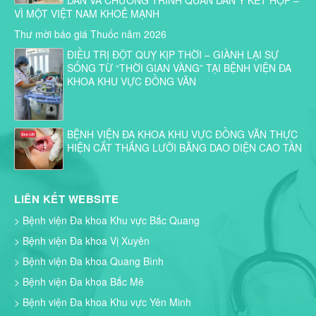
DÂN VÀ CHƯƠNG TRÌNH QUÂN DÂN Y KẾT HỢP –
VÌ MỘT VIỆT NAM KHOẺ MẠNH
Thư mời báo giá Thuốc năm 2026
ĐIỀU TRỊ ĐỘT QUỴ KỊP THỜI – GIÀNH LẠI SỰ
SỐNG TỪ “THỜI GIAN VÀNG” TẠI BỆNH VIỆN ĐA
KHOA KHU VỰC ĐỒNG VĂN
BỆNH VIỆN ĐA KHOA KHU VỰC ĐỒNG VĂN THỰC
HIỆN CẮT THẮNG LƯỠI BẰNG DAO DIỆN CAO TẦN
LIÊN KẾT WEBSITE
> Bệnh viện Đa khoa Khu vực Bắc Quang
> Bệnh viện Đa khoa Vị Xuyên
> Bệnh viện Đa khoa Quang Bình
> Bệnh viện Đa khoa Bắc Mê
> Bệnh viện Đa khoa Khu vực Yên Minh