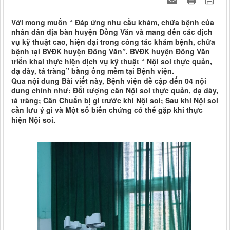
Với mong muốn “ Đáp ứng nhu cầu khám, chữa bệnh của
nhân dân địa bàn huyện Đồng Văn và mang đến các dịch
vụ kỹ thuật cao, hiện đại trong công tác khám bệnh, chữa
bệnh tại BVĐK huyện Đồng Văn”. BVĐK huyện Đồng Văn
triển khai thực hiện dịch vụ kỹ thuật “ Nội soi thực quản,
dạ dày, tá tràng” bằng ống mềm tại Bệnh viện.
Qua nội dung Bài viết này, Bệnh viện đề cập đến 04 nội
dung chính như: Đối tượng cần Nội soi thực quản, dạ dày,
tá tràng; Cần Chuẩn bị gì trước khi Nội soi; Sau khi Nội soi
cần lưu ý gì và Một số biến chứng có thể gặp khi thực
hiện Nội soi.