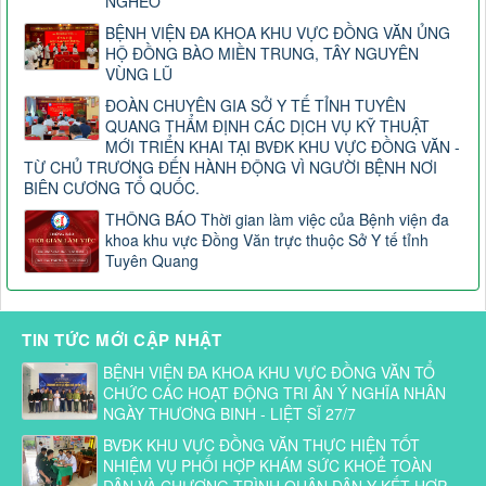
NGHÈO
BỆNH VIỆN ĐA KHOA KHU VỰC ĐỒNG VĂN ỦNG
HỘ ĐỒNG BÀO MIỀN TRUNG, TÂY NGUYÊN
VÙNG LŨ
ĐOÀN CHUYÊN GIA SỞ Y TẾ TỈNH TUYÊN
QUANG THẨM ĐỊNH CÁC DỊCH VỤ KỸ THUẬT
MỚI TRIỂN KHAI TẠI BVĐK KHU VỰC ĐỒNG VĂN -
TỪ CHỦ TRƯƠNG ĐẾN HÀNH ĐỘNG VÌ NGƯỜI BỆNH NƠI
BIÊN CƯƠNG TỔ QUỐC.
THÔNG BÁO Thời gian làm việc của Bệnh viện đa
khoa khu vực Đồng Văn trực thuộc Sở Y tế tỉnh
Tuyên Quang
TIN TỨC MỚI CẬP NHẬT
BỆNH VIỆN ĐA KHOA KHU VỰC ĐỒNG VĂN TỔ
CHỨC CÁC HOẠT ĐỘNG TRI ÂN Ý NGHĨA NHÂN
NGÀY THƯƠNG BINH - LIỆT SĨ 27/7
BVĐK KHU VỰC ĐỒNG VĂN THỰC HIỆN TỐT
NHIỆM VỤ PHỐI HỢP KHÁM SỨC KHOẺ TOÀN