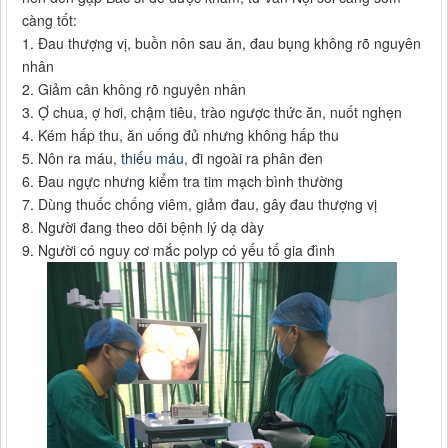
càng tốt:
1. Đau thượng vị, buồn nôn sau ăn, đau bụng không rõ nguyên
nhân
2. Giảm cân không rõ nguyên nhân
3. Ợ chua, ợ hơi, chậm tiêu, trào ngược thức ăn, nuốt nghẹn
4. Kém hấp thu, ăn uống đủ nhưng không hấp thu
5. Nôn ra máu,
thiếu máu
, đi ngoài ra phân đen
6. Đau ngực nhưng kiểm tra tim mạch bình thường
7. Dùng thuốc chống viêm, giảm đau, gây đau thượng vị
8. Người đang theo dõi bệnh lý dạ dày
9. Người có nguy cơ mắc polyp có yếu tố gia đình