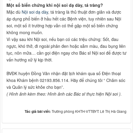
Một số biến chứng khi nội soi dạ dày, tá tràng?
Mặc dù
Nội soi dạ dày
, tá tràng là thủ thuật đơn giản và được
áp dụng phổ biến ở hầu hết các Bệnh viện, tuy nhiên sau Nội
soi, một số ít trường hợp vẫn có thể gặp một số biến chứng
không mong muốn.
Vì vậy sau khi Nội soi, nếu bạn có các triệu chứng: Sốt, đau
ngực, khó thở, đi ngoài phân đen hoặc sẫm màu, đau bụng liên
tục, nôn mửa… cần gọi điện ngay cho Bác sĩ Nội soi để được tư
vấn hướng xử lý kịp thời.
BVĐK huyện Đồng Văn nhận đặt lịch khám qua số Điện thoại
khoa Khám bệnh 02193.856.114. Hãy để chúng tôi “ Chăm sóc
và Quản lý sức khỏe cho bạn”.
( Hình ảnh kèm theo: Hình ảnh các Bác sĩ thực hiện Nội soi ).
Tác giả bài viết:
Trường phòng KHTH-VTTBYT: Lê Thị Hà Giang