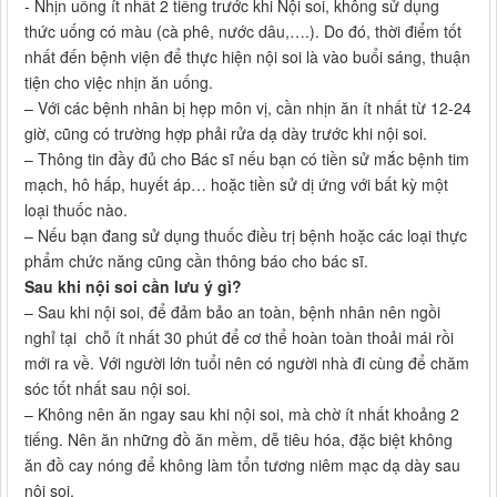
- Nhịn uống ít nhất 2 tiếng trước khi Nội soi, không sử dụng
thức uống có màu (cà phê, nước dâu,….). Do đó, thời điểm tốt
nhất đến bệnh viện để thực hiện nội soi là vào buổi sáng, thuận
tiện cho việc nhịn ăn uống.
– Với các bệnh nhân bị hẹp môn vị, cần nhịn ăn ít nhất từ 12-24
giờ, cũng có trường hợp phải rửa dạ dày trước khi nội soi.
– Thông tin đầy đủ cho Bác sĩ nếu bạn có tiền sử mắc bệnh tim
mạch, hô hấp, huyết áp… hoặc tiền sử dị ứng với bất kỳ một
loại thuốc nào.
– Nếu bạn đang sử dụng thuốc điều trị bệnh hoặc các loại thực
phẩm chức năng cũng cần thông báo cho bác sĩ.
Sau khi nội soi cần lưu ý gì?
– Sau khi nội soi, để đảm bảo an toàn, bệnh nhân nên ngồi
nghỉ tại chỗ ít nhất 30 phút để cơ thể hoàn toàn thoải mái rồi
mới ra về. Với người lớn tuổi nên có người nhà đi cùng để chăm
sóc tốt nhất sau nội soi.
– Không nên ăn ngay sau khi nội soi, mà chờ ít nhất khoảng 2
tiếng. Nên ăn những đồ ăn mềm, dễ tiêu hóa, đặc biệt không
ăn đồ cay nóng để không làm tổn tương niêm mạc dạ dày sau
nội soi.