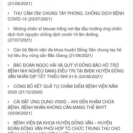
(21/06/2021)
THƯ CẢM ƠN! CHUNG TAY PHÒNG, CHỐNG DỊCH BỆNH
COVID-19
(23/07/2021)
Những chiến sĩ blouse trắng nơi địa đầu hưởng ứng chiến
dịch tình nguyện chống dịch covid-19 lên đường.
(27/07/2021)
Cán bộ Bệnh viện đa khoa huyện Đồng Văn chung tay hỗ
trợ tiêu thụ nông sản Bắc Giang
(21/06/2021)
BÁC ĐOÀN NGỌC HẢI VÀ QUỸ VÌ ĐỒNG BÀO HỖ TRỢ
BỆNH NHI NGHÈO ĐANG ĐIỀU TRỊ TẠI BVĐK HUYỆN ĐỒNG
VĂN NHÂN DỊP TẾT THIẾU NHI 01/6
(03/06/2021)
CÔNG BỐ KẾT QUẢ TỰ CHẤM ĐIỂM BỆNH VIỆN NĂM
2020
(21/12/2020)
CÀI ĐẶT ỨNG DỤNG VSSID – KHI ĐẾN KHÁM CHỮA
BỆNH, BỆNH NHÂN KHÔNG CẦN MANG THẺ BHYT
(03/06/2021)
BỆNH VIỆN ĐA KHOA HUYỆN ĐỒNG VĂN – HUYỆN
ĐOÀN ĐỒNG VĂN PHỐI HỢP TỔ CHỨC TRUNG THU CHO