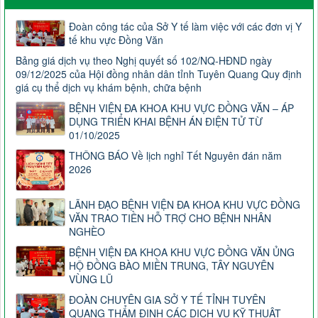
Đoàn công tác của Sở Y tế làm việc với các đơn vị Y
tế khu vực Đồng Văn
Bảng giá dịch vụ theo Nghị quyết số 102/NQ-HĐND ngày
09/12/2025 của Hội đồng nhân dân tỉnh Tuyên Quang Quy định
giá cụ thể dịch vụ khám bệnh, chữa bệnh
BỆNH VIỆN ĐA KHOA KHU VỰC ĐỒNG VĂN – ÁP
DỤNG TRIỂN KHAI BỆNH ÁN ĐIỆN TỬ TỪ
01/10/2025
THÔNG BÁO Về lịch nghỉ Tết Nguyên đán năm
2026
LÃNH ĐẠO BỆNH VIỆN ĐA KHOA KHU VỰC ĐỒNG
VĂN TRAO TIỀN HỖ TRỢ CHO BỆNH NHÂN
NGHÈO
BỆNH VIỆN ĐA KHOA KHU VỰC ĐỒNG VĂN ỦNG
HỘ ĐỒNG BÀO MIỀN TRUNG, TÂY NGUYÊN
VÙNG LŨ
ĐOÀN CHUYÊN GIA SỞ Y TẾ TỈNH TUYÊN
QUANG THẨM ĐỊNH CÁC DỊCH VỤ KỸ THUẬT