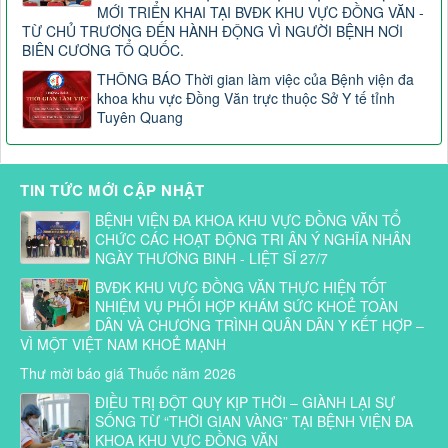
MỚI TRIỂN KHAI TẠI BVĐK KHU VỰC ĐỒNG VĂN -
TỪ CHỦ TRƯƠNG ĐẾN HÀNH ĐỘNG VÌ NGƯỜI BỆNH NƠI
BIÊN CƯƠNG TỔ QUỐC.
THÔNG BÁO Thời gian làm việc của Bệnh viện đa
khoa khu vực Đồng Văn trực thuộc Sở Y tế tỉnh
Tuyên Quang
TIN TỨC MỚI CẬP NHẬT
BỆNH VIỆN ĐA KHOA KHU VỰC ĐỒNG VĂN TỔ
CHỨC CÁC HOẠT ĐỘNG TRI ÂN Ý NGHĨA NHÂN
NGÀY THƯƠNG BINH - LIỆT SĨ 27/7
BVĐK KHU VỰC ĐỒNG VĂN THỰC HIỆN TỐT
NHIỆM VỤ PHỐI HỢP KHÁM SỨC KHOẺ TOÀN
DÂN VÀ CHƯƠNG TRÌNH QUÂN DÂN Y KẾT HỢP –
VÌ MỘT VIỆT NAM KHOẺ MẠNH
Thư mời báo giá Thuốc năm 2026
ĐIỀU TRỊ ĐỘT QUỴ KỊP THỜI – GIÀNH LẠI SỰ
SỐNG TỪ “THỜI GIAN VÀNG” TẠI BỆNH VIỆN ĐA
KHOA KHU VỰC ĐỒNG VĂN