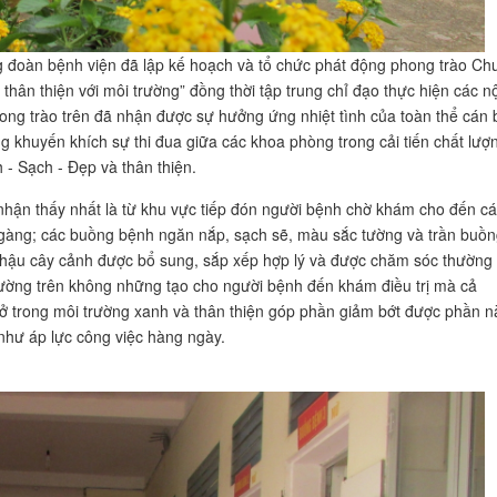
 đoàn bệnh viện đã lập kế hoạch và tổ chức phát động phong trào Ch
thân thiện với môi trường” đồng thời tập trung chỉ đạo thực hiện các nộ
ng trào trên đã nhận được sự hưởng ứng nhiệt tình của toàn thể cán 
g khuyến khích sự thi đua giữa các khoa phòng trong cải tiến chất lượ
 - Sạch - Đẹp và thân thiện.
nhận thấy nhất là từ khu vực tiếp đón người bệnh chờ khám cho đến c
n gàng; các buồng bệnh ngăn nắp, sạch sẽ, màu sắc tường và trần buồ
chậu cây cảnh được bổ sung, sắp xếp hợp lý và được chăm sóc thường
rường trên không những tạo cho người bệnh đến khám điều trị mà cả
 ở trong môi trường xanh và thân thiện góp phần giảm bớt được phần n
như áp lực công việc hàng ngày.