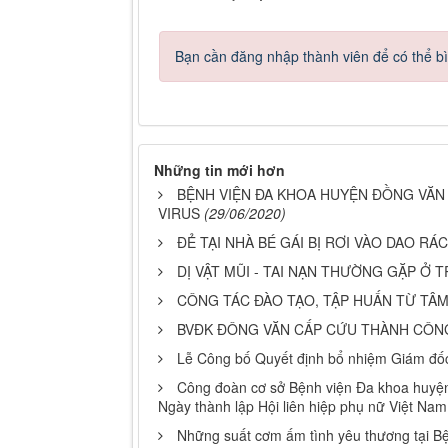
Bạn cần đăng nhập thành viên để có thể bìn
Những tin mới hơn
BỆNH VIỆN ĐA KHOA HUYỆN ĐỒNG VĂN 
VIRUS
(29/06/2020)
ĐẺ TẠI NHÀ BÉ GÁI BỊ RƠI VÀO DAO R
DỊ VẬT MŨI - TAI NẠN THƯỜNG GẶP Ở 
CÔNG TÁC ĐÀO TẠO, TẬP HUẤN TỪ TÂ
BVĐK ĐÔNG VĂN CẤP CỨU THÀNH CÔN
Lễ Công bố Quyết định bổ nhiệm Giám đố
Công đoàn cơ sở Bệnh viện Đa khoa huyệ
Ngày thành lập Hội liên hiệp phụ nữ Việt Nam
Những suất cơm ấm tình yêu thương tại B