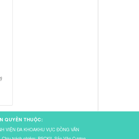
8)
N QUYỀN THUỘC:
NH VIỆN ĐA KHOAKHU VỰC ĐỒNG VĂN
Chịu trách nhiệm:
BSCKII. Sấn Văn Cương