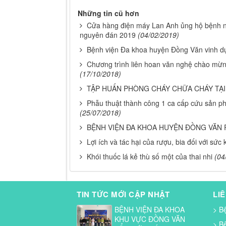
Những tin cũ hơn
Cửa hàng điện máy Lan Anh ủng hộ bệnh nh
nguyên đán 2019
(04/02/2019)
Bệnh viện Đa khoa huyện Đồng Văn vinh d
Chương trình liên hoan văn nghệ chào mừ
(17/10/2018)
TẬP HUẤN PHÒNG CHÁY CHỮA CHÁY TẠI
Phẫu thuật thành công 1 ca cấp cứu sản ph
(25/07/2018)
BỆNH VIỆN ĐA KHOA HUYỆN ĐỒNG VĂN
Lợi ích và tác hại của rượu, bia đối với sức
Khói thuốc lá kẻ thù số một của thai nhi
(04
TIN TỨC MỚI CẬP NHẬT
LI
BỆNH VIỆN ĐA KHOA
> B
KHU VỰC ĐỒNG VĂN
> B