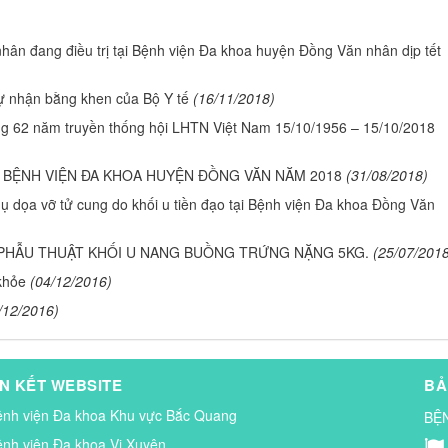
ân đang điều trị tại Bệnh viện Đa khoa huyện Đồng Văn nhân dịp tết
ự nhận bằng khen của Bộ Y tế
(16/11/2018)
ng 62 năm truyền thống hội LHTN Việt Nam 15/10/1956 – 15/10/2018
 BỆNH VIỆN ĐA KHOA HUYỆN ĐỒNG VĂN NĂM 2018
(31/08/2018)
ụ dọa vỡ tử cung do khối u tiền đạo tại Bệnh viện Đa khoa Đồng Văn
 PHẪU THUẬT KHỐI U NANG BUỒNG TRỨNG NẶNG 5KG.
(25/07/201
 khỏe
(04/12/2016)
/12/2016)
ÊN KẾT WEBSITE
BẢ
ệnh viện Đa khoa Khu vực Bắc Quang
BỆ
ệnh viện Đa khoa Vị Xuyên