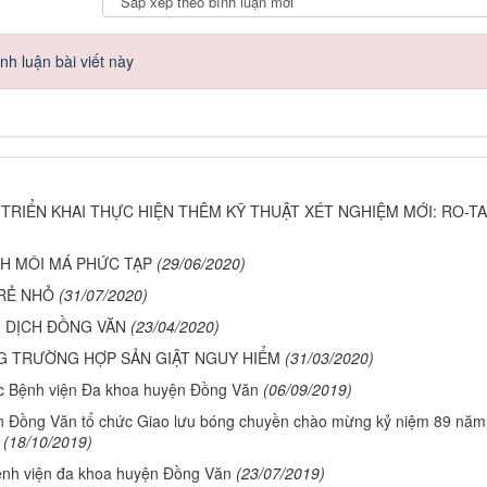
h luận bài viết này
TRIỂN KHAI THỰC HIỆN THÊM KỸ THUẬT XÉT NGHIỆM MỚI: RO-TA
ÁCH MÔI MÁ PHỨC TẠP
(29/06/2020)
TRẺ NHỎ
(31/07/2020)
M DỊCH ĐỒNG VĂN
(23/04/2020)
G TRƯỜNG HỢP SẢN GIẬT NGUY HIỂM
(31/03/2020)
c Bệnh viện Đa khoa huyện Đồng Văn
(06/09/2019)
n Đồng Văn tổ chức Giao lưu bóng chuyền chào mừng kỷ niệm 89 năm
(18/10/2019)
ệnh viện đa khoa huyện Đồng Văn
(23/07/2019)