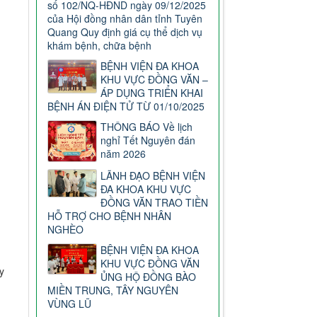
số 102/NQ-HĐND ngày 09/12/2025
của Hội đồng nhân dân tỉnh Tuyên
Quang Quy định giá cụ thể dịch vụ
khám bệnh, chữa bệnh
BỆNH VIỆN ĐA KHOA
KHU VỰC ĐỒNG VĂN –
ÁP DỤNG TRIỂN KHAI
BỆNH ÁN ĐIỆN TỬ TỪ 01/10/2025
THÔNG BÁO Về lịch
nghỉ Tết Nguyên đán
năm 2026
LÃNH ĐẠO BỆNH VIỆN
ĐA KHOA KHU VỰC
ĐỒNG VĂN TRAO TIỀN
HỖ TRỢ CHO BỆNH NHÂN
NGHÈO
BỆNH VIỆN ĐA KHOA
KHU VỰC ĐỒNG VĂN
y
ỦNG HỘ ĐỒNG BÀO
MIỀN TRUNG, TÂY NGUYÊN
VÙNG LŨ