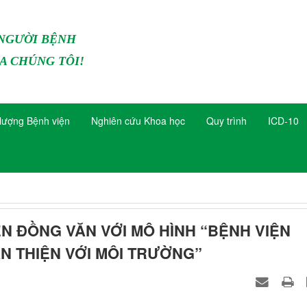
 NGƯỜI BỆNH
A CHÚNG TÔI!
lượng Bệnh viện
Nghiên cứu Khoa học
Quy trình
ICD-10
N ĐỒNG VĂN VỚI MÔ HÌNH “BỆNH VIỆN
ÂN THIỆN VỚI MÔI TRƯỜNG”