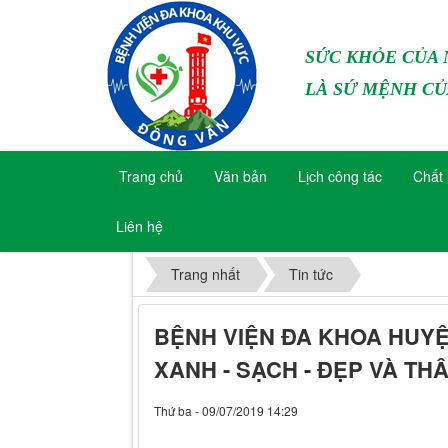
SỨC KHỎE CỦA
LÀ SỨ MỆNH CỦ
Trang chủ
Văn bản
Lịch công tác
Chất 
Liên hệ
Trang nhất
Tin tức
BỆNH VIỆN ĐA KHOA HUYỆ
XANH - SẠCH - ĐẸP VÀ TH
Thứ ba - 09/07/2019 14:29