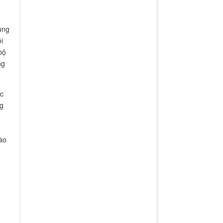
ung
i
bộ
ng
ác
ng
ào