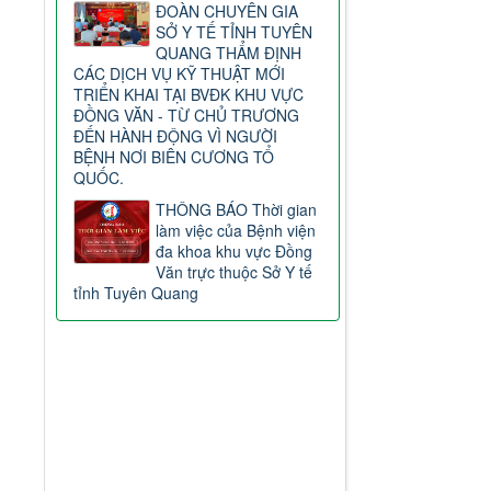
ĐOÀN CHUYÊN GIA
SỞ Y TẾ TỈNH TUYÊN
QUANG THẨM ĐỊNH
CÁC DỊCH VỤ KỸ THUẬT MỚI
TRIỂN KHAI TẠI BVĐK KHU VỰC
ĐỒNG VĂN - TỪ CHỦ TRƯƠNG
ĐẾN HÀNH ĐỘNG VÌ NGƯỜI
BỆNH NƠI BIÊN CƯƠNG TỔ
QUỐC.
THÔNG BÁO Thời gian
làm việc của Bệnh viện
đa khoa khu vực Đồng
Văn trực thuộc Sở Y tế
tỉnh Tuyên Quang