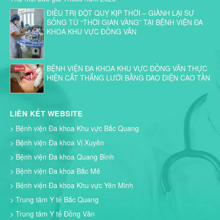
ĐIỀU TRỊ ĐỘT QUỴ KỊP THỜI – GIÀNH LẠI SỰ
SỐNG TỪ “THỜI GIAN VÀNG” TẠI BỆNH VIỆN ĐA
KHOA KHU VỰC ĐỒNG VĂN
BỆNH VIỆN ĐA KHOA KHU VỰC ĐỒNG VĂN THỰC
HIỆN CẮT THẮNG LƯỠI BẰNG DAO DIỆN CAO TẦN
LIÊN KẾT WEBSITE
> Bệnh viện Đa khoa Khu vực Bắc Quang
> Bệnh viện Đa khoa Vị Xuyên
> Bệnh viện Đa khoa Quang Bình
> Bệnh viện Đa khoa Bắc Mê
> Bệnh viện Đa khoa Khu vực Yên Minh
> Trung tâm Y tế Bắc Quang
> Trung tâm Y tế Đồng Văn