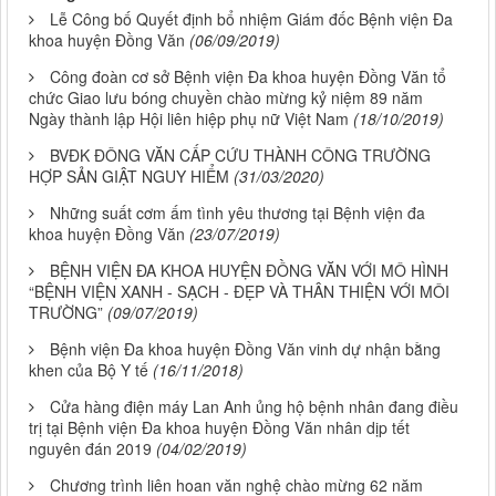
Lễ Công bố Quyết định bổ nhiệm Giám đốc Bệnh viện Đa
khoa huyện Đồng Văn
(06/09/2019)
Công đoàn cơ sở Bệnh viện Đa khoa huyện Đồng Văn tổ
chức Giao lưu bóng chuyền chào mừng kỷ niệm 89 năm
Ngày thành lập Hội liên hiệp phụ nữ Việt Nam
(18/10/2019)
BVĐK ĐÔNG VĂN CẤP CỨU THÀNH CÔNG TRƯỜNG
HỢP SẢN GIẬT NGUY HIỂM
(31/03/2020)
Những suất cơm ấm tình yêu thương tại Bệnh viện đa
khoa huyện Đồng Văn
(23/07/2019)
BỆNH VIỆN ĐA KHOA HUYỆN ĐỒNG VĂN VỚI MÔ HÌNH
“BỆNH VIỆN XANH - SẠCH - ĐẸP VÀ THÂN THIỆN VỚI MÔI
TRƯỜNG”
(09/07/2019)
Bệnh viện Đa khoa huyện Đồng Văn vinh dự nhận bằng
khen của Bộ Y tế
(16/11/2018)
Cửa hàng điện máy Lan Anh ủng hộ bệnh nhân đang điều
trị tại Bệnh viện Đa khoa huyện Đồng Văn nhân dịp tết
nguyên đán 2019
(04/02/2019)
Chương trình liên hoan văn nghệ chào mừng 62 năm