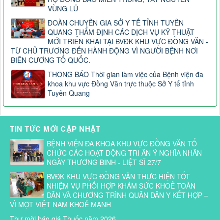
VÙNG LŨ
ĐOÀN CHUYÊN GIA SỞ Y TẾ TỈNH TUYÊN
QUANG THẨM ĐỊNH CÁC DỊCH VỤ KỸ THUẬT
MỚI TRIỂN KHAI TẠI BVĐK KHU VỰC ĐỒNG VĂN -
TỪ CHỦ TRƯƠNG ĐẾN HÀNH ĐỘNG VÌ NGƯỜI BỆNH NƠI
BIÊN CƯƠNG TỔ QUỐC.
THÔNG BÁO Thời gian làm việc của Bệnh viện đa
khoa khu vực Đồng Văn trực thuộc Sở Y tế tỉnh
Tuyên Quang
TIN TỨC MỚI CẬP NHẬT
BỆNH VIỆN ĐA KHOA KHU VỰC ĐỒNG VĂN TỔ
CHỨC CÁC HOẠT ĐỘNG TRI ÂN Ý NGHĨA NHÂN
NGÀY THƯƠNG BINH - LIỆT SĨ 27/7
BVĐK KHU VỰC ĐỒNG VĂN THỰC HIỆN TỐT
NHIỆM VỤ PHỐI HỢP KHÁM SỨC KHOẺ TOÀN
DÂN VÀ CHƯƠNG TRÌNH QUÂN DÂN Y KẾT HỢP –
VÌ MỘT VIỆT NAM KHOẺ MẠNH
Thư mời báo giá Thuốc năm 2026