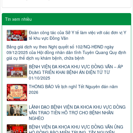
Tin xem nhiều
Đoàn công tác của Sở Y tế làm việc với các đơn vị Y
tế khu vực Đồng Văn
Bảng giá dịch vụ theo Nghị quyết số 102/NQ-HĐND ngày
09/12/2025 của Hội đồng nhân dân tỉnh Tuyên Quang Quy định
giá cụ thể dịch vụ khám bệnh, chữa bệnh
BỆNH VIỆN ĐA KHOA KHU VỰC ĐỒNG VĂN – ÁP
DỤNG TRIỂN KHAI BỆNH ÁN ĐIỆN TỬ TỪ
01/10/2025
THÔNG BÁO Về lịch nghỉ Tết Nguyên đán năm
2026
LÃNH ĐẠO BỆNH VIỆN ĐA KHOA KHU VỰC ĐỒNG
VĂN TRAO TIỀN HỖ TRỢ CHO BỆNH NHÂN
NGHÈO
BỆNH VIỆN ĐA KHOA KHU VỰC ĐỒNG VĂN ỦNG
HỘ ĐỒNG BÀO MIỀN TRUNG, TÂY NGUYÊN