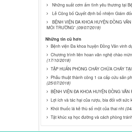
Những suất cơm ấm tình yêu thương tại B
Lễ Công bố Quyết định bổ nhiệm Giám đố
BỆNH VIỆN ĐA KHOA HUYỆN ĐỒNG VĂN V
MÔI TRƯỜNG”
(09/07/2019)
Những tin cũ hơn
Bệnh viện Đa khoa huyện Đồng Văn vinh d
Chương trình liên hoan văn nghệ chào mừ
(17/10/2018)
TẬP HUẤN PHÒNG CHÁY CHỮA CHÁY TẠI
Phẫu thuật thành công 1 ca cấp cứu sản ph
(25/07/2018)
BỆNH VIỆN ĐA KHOA HUYỆN ĐỒNG VĂN
Lợi ích và tác hại của rượu, bia đối với sức
Khói thuốc lá kẻ thù số một của thai nhi
(04
Tật khúc xạ học đường và cách phòng trán