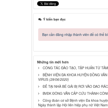
Ý kiến bạn đọc
Bạn cần đăng nhập thành viên để có thể bìn
Những tin mới hơn
CÔNG TÁC ĐÀO TẠO, TẬP HUẤN TỪ TÂ
BỆNH VIỆN ĐA KHOA HUYỆN ĐỒNG VĂN 
VIRUS
(29/06/2020)
ĐẺ TẠI NHÀ BÉ GÁI BỊ RƠI VÀO DAO R
BVĐK ĐÔNG VĂN CẤP CỨU THÀNH CÔN
Công đoàn cơ sở Bệnh viện Đa khoa huyệ
Ngày thành lập Hội liên hiệp phụ nữ Việt Nam