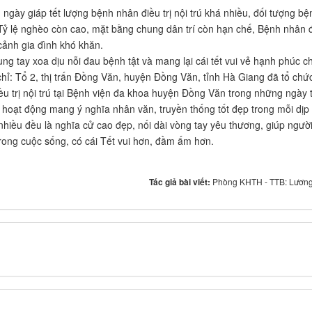
 giáp tết lượng bệnh nhân điều trị nội trú khá nhiều, đối tượng bệ
Tỷ lệ nghèo còn cao, mặt bằng chung dân trí còn hạn chế, Bệnh nhân 
 cảnh gia đình khó khăn.
tay xoa dịu nỗi đau bệnh tật và mang lại cái tết vui vẻ hạnh phúc c
ỉ: Tổ 2, thị trấn Đồng Văn, huyện Đồng Văn, tỉnh Hà Giang đã tổ chứ
u trị nội trú tại Bệnh viện đa khoa huyện Đồng Văn trong những ngày t
oạt động mang ý nghĩa nhân văn, truyền thống tốt đẹp trong mỗi dịp
nhiều đều là nghĩa cử cao đẹp, nối dài vòng tay yêu thương, giúp ngườ
rong cuộc sống, có cái Tết vui hơn, đầm ấm hơn.
Tác giả bài viết:
Phòng KHTH - TTB: Lương