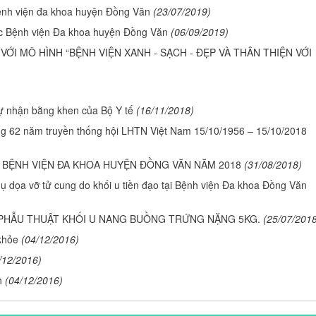
ệnh viện đa khoa huyện Đồng Văn
(23/07/2019)
c Bệnh viện Đa khoa huyện Đồng Văn
(06/09/2019)
ỚI MÔ HÌNH “BỆNH VIỆN XANH - SẠCH - ĐẸP VÀ THÂN THIỆN VỚI
ự nhận bằng khen của Bộ Y tế
(16/11/2018)
ng 62 năm truyền thống hội LHTN Việt Nam 15/10/1956 – 15/10/2018
 BỆNH VIỆN ĐA KHOA HUYỆN ĐỒNG VĂN NĂM 2018
(31/08/2018)
ụ dọa vỡ tử cung do khối u tiền đạo tại Bệnh viện Đa khoa Đồng Văn
 PHẪU THUẬT KHỐI U NANG BUỒNG TRỨNG NẶNG 5KG.
(25/07/201
 khỏe
(04/12/2016)
/12/2016)
h
(04/12/2016)