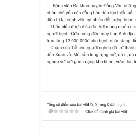
Bệnh viện Đa khoa huyện Đồng Văn những ngày
nhân chủ yếu của đồng bào dân tộc thiểu số. 
điều trị tại bệnh viện có nhiều đối tượng hoàn
Thấu hiểu được điều đó. Với mong muốn chung 
người bệnh. Cửa hàng điện máy Lan Anh địa ch
trao tặng 12.000.000đ cho bệnh nhân đang điề
Chăm sóc Tết cho người nghèo đã trở thành h
đến Xuân về. Mỗi tấm lòng rộng mở, dù ít, dù 
nghèo vơi bớt gánh nặng khó khăn, vươn lên t
Tổng số điểm của bài viết là: 0 trong 0 đánh giá
Click để đánh giá bài viết