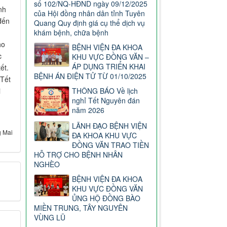
số 102/NQ-HĐND ngày 09/12/2025
nh
của Hội đồng nhân dân tỉnh Tuyên
đến
Quang Quy định giá cụ thể dịch vụ
khám bệnh, chữa bệnh
ho
BỆNH VIỆN ĐA KHOA
c
KHU VỰC ĐỒNG VĂN –
ÁP DỤNG TRIỂN KHAI
ết.
BỆNH ÁN ĐIỆN TỬ TỪ 01/10/2025
 Tết
i
THÔNG BÁO Về lịch
nghỉ Tết Nguyên đán
năm 2026
LÃNH ĐẠO BỆNH VIỆN
 Mai
ĐA KHOA KHU VỰC
ĐỒNG VĂN TRAO TIỀN
HỖ TRỢ CHO BỆNH NHÂN
NGHÈO
BỆNH VIỆN ĐA KHOA
KHU VỰC ĐỒNG VĂN
ỦNG HỘ ĐỒNG BÀO
MIỀN TRUNG, TÂY NGUYÊN
VÙNG LŨ