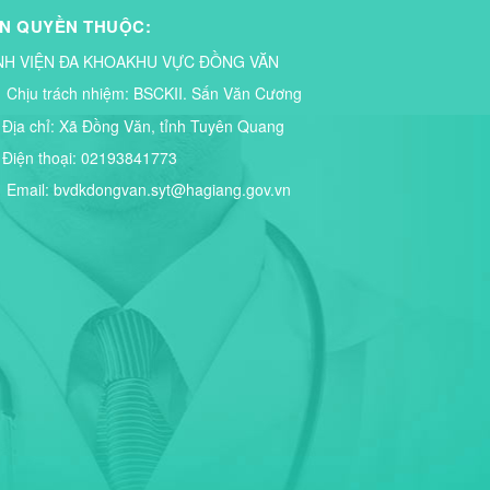
N QUYỀN THUỘC:
NH VIỆN ĐA KHOAKHU VỰC ĐỒNG VĂN
Chịu trách nhiệm:
BSCKII. Sấn Văn Cương
Địa chỉ:
Xã Đồng Văn, tỉnh Tuyên Quang
Điện thoại:
02193841773
Email:
bvdkdongvan.syt@hagiang.gov.vn