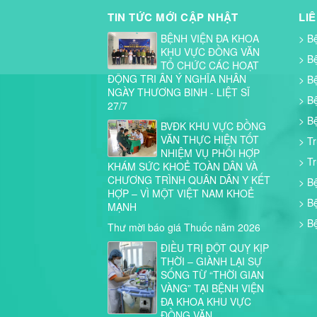
TIN TỨC MỚI CẬP NHẬT
LI
BỆNH VIỆN ĐA KHOA
> B
KHU VỰC ĐỒNG VĂN
> B
TỔ CHỨC CÁC HOẠT
ĐỘNG TRI ÂN Ý NGHĨA NHÂN
> B
NGÀY THƯƠNG BINH - LIỆT SĨ
> B
27/7
> B
BVĐK KHU VỰC ĐỒNG
VĂN THỰC HIỆN TỐT
> T
NHIỆM VỤ PHỐI HỢP
> T
KHÁM SỨC KHOẺ TOÀN DÂN VÀ
CHƯƠNG TRÌNH QUÂN DÂN Y KẾT
> B
HỢP – VÌ MỘT VIỆT NAM KHOẺ
> B
MẠNH
> B
Thư mời báo giá Thuốc năm 2026
ĐIỀU TRỊ ĐỘT QUỴ KỊP
THỜI – GIÀNH LẠI SỰ
SỐNG TỪ “THỜI GIAN
VÀNG” TẠI BỆNH VIỆN
ĐA KHOA KHU VỰC
ĐỒNG VĂN