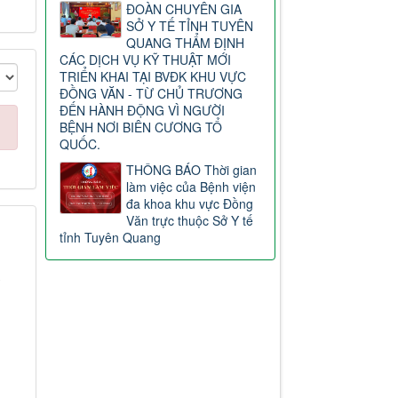
ĐOÀN CHUYÊN GIA
SỞ Y TẾ TỈNH TUYÊN
QUANG THẨM ĐỊNH
CÁC DỊCH VỤ KỸ THUẬT MỚI
TRIỂN KHAI TẠI BVĐK KHU VỰC
ĐỒNG VĂN - TỪ CHỦ TRƯƠNG
ĐẾN HÀNH ĐỘNG VÌ NGƯỜI
BỆNH NƠI BIÊN CƯƠNG TỔ
QUỐC.
THÔNG BÁO Thời gian
làm việc của Bệnh viện
đa khoa khu vực Đồng
Văn trực thuộc Sở Y tế
tỉnh Tuyên Quang