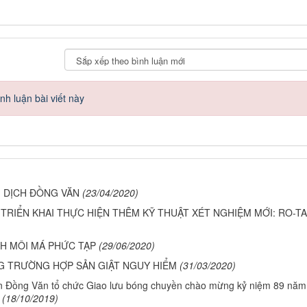
h luận bài viết này
M DỊCH ĐỒNG VĂN
(23/04/2020)
TRIỂN KHAI THỰC HIỆN THÊM KỸ THUẬT XÉT NGHIỆM MỚI: RO-TA
ÁCH MÔI MÁ PHỨC TẠP
(29/06/2020)
G TRƯỜNG HỢP SẢN GIẬT NGUY HIỂM
(31/03/2020)
n Đồng Văn tổ chức Giao lưu bóng chuyền chào mừng kỷ niệm 89 năm
(18/10/2019)