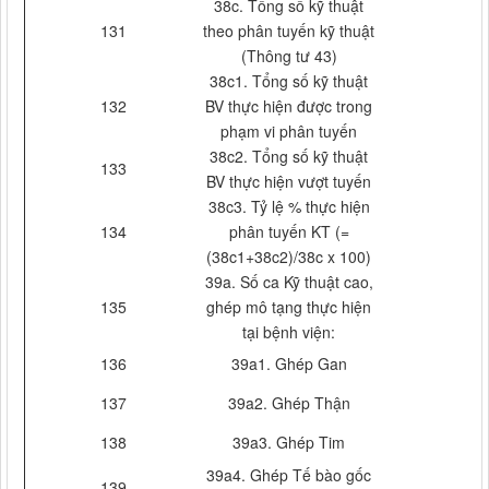
38c. Tổng số kỹ thuật
131
theo phân tuyến kỹ thuật
(Thông tư 43)
38c1. Tổng số kỹ thuật
132
BV thực hiện được trong
phạm vi phân tuyến
38c2. Tổng số kỹ thuật
133
BV thực hiện vượt tuyến
38c3. Tỷ lệ % thực hiện
134
phân tuyến KT (=
(38c1+38c2)/38c x 100)
39a. Số ca Kỹ thuật cao,
135
ghép mô tạng thực hiện
tại bệnh viện:
136
39a1. Ghép Gan
137
39a2. Ghép Thận
138
39a3. Ghép Tim
39a4. Ghép Tế bào gốc
139