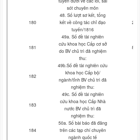
tuyến dưới về các lỗi, sai
sót chuyên môn
48. Số lượt sơ kết, tổng
180
kết về công tác chỉ đạo
2
tuyến/1816
49a. Số đề tài nghiên
cứu khoa học Cấp cơ sở
181
8
do BV chủ trì đã nghiệm
thu:
49b.Số đề tài nghiên cứu
khoa học Cấp bộ/
182
ngành/tỉnh BV chủ trì đã
nghiệm thu:
49c. Số đề tài nghiên
cứu khoa học Cấp Nhà
183
nước BV chủ trì đã
nghiệm thu:
50a. Số bài báo đã đăng
184
trên các tạp chí chuyên
ngành quốc tế