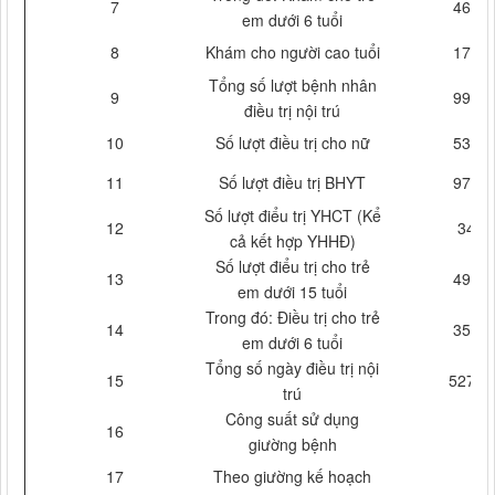
7
4630
em dưới 6 tuổi
8
Khám cho người cao tuổi
1774
Tổng số lượt bệnh nhân
9
9950
điều trị nội trú
10
Số lượt điều trị cho nữ
5337
11
Số lượt điều trị BHYT
9793
Số lượt điểu trị YHCT (Kể
12
347
cả kết hợp YHHĐ)
Số lượt điểu trị cho trẻ
13
4910
em dưới 15 tuổi
Trong đó: Điều trị cho trẻ
14
3501
em dưới 6 tuổi
Tổng số ngày điều trị nội
15
52724
trú
Công suất sử dụng
16
giường bệnh
17
Theo giường kế hoạch