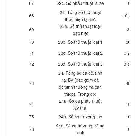
67
22c. Số phẫu thuật la-ze
0
23. Tổng số thủ thuật
68
10,429
thực hiện tại BV:
23a. Số thủ thuật loại
69
31
đặc biệt
70
23b. Số thủ thuật loại 1
608
71
23c. Số thủ thuật loại 2
6,219
72
23d. Số thủ thuật loại 3
3,571
24. Tổng số ca đẻ/sinh
tại BV (bao gồm cả
73
487
đẻ/sinh thường và can
thiệp). Trong đó:
24a. Số ca phẫu thuật
74
101
lấy thai
75
24b. Số ca tử vong mẹ
0
24c. Số ca tử vong trẻ sơ
76
0
sinh