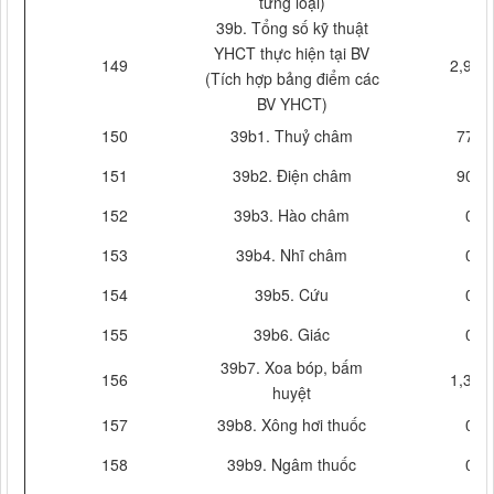
từng loại)
39b. Tổng số kỹ thuật
YHCT thực hiện tại BV
149
2,996
(Tích hợp bảng điểm các
BV YHCT)
150
39b1. Thuỷ châm
770
151
39b2. Điện châm
907
152
39b3. Hào châm
0
153
39b4. Nhĩ châm
0
154
39b5. Cứu
0
155
39b6. Giác
0
39b7. Xoa bóp, bấm
156
1,319
huyệt
157
39b8. Xông hơi thuốc
0
158
39b9. Ngâm thuốc
0