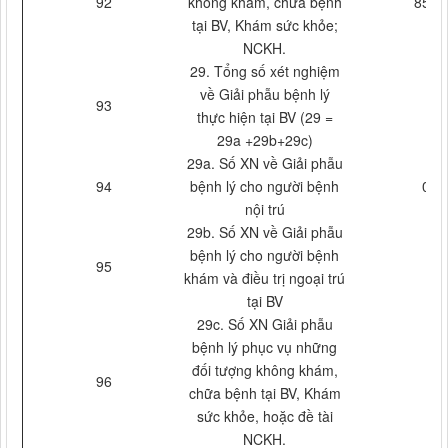
92
không khám, chữa bệnh
856
tại BV, Khám sức khỏe;
NCKH.
29. Tổng số xét nghiệm
về Giải phẫu bệnh lý
93
thực hiện tại BV (29 =
29a +29b+29c)
29a. Số XN về Giải phẫu
94
bệnh lý cho người bệnh
0
nội trú
29b. Số XN về Giải phẫu
bệnh lý cho người bệnh
95
khám và điều trị ngoại trú
tại BV
29c. Số XN Giải phẫu
bệnh lý phục vụ những
đối tượng không khám,
96
chữa bệnh tại BV, Khám
sức khỏe, hoặc đề tài
NCKH.