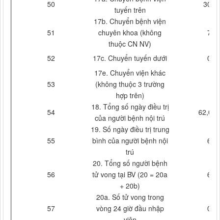
50
306
tuyến trên
17b. Chuyển bệnh viện
51
chuyên khoa (không
7
thuộc CN NV)
52
17c. Chuyển tuyến dưới
0
17e. Chuyển viện khác
53
(không thuộc 3 trường
hợp trên)
18. Tổng số ngày điều trị
54
62,005
của người bệnh nội trú
19. Số ngày điều trị trung
55
bình của người bệnh nội
6
trú
20. Tổng số người bệnh
56
tử vong tại BV (20 = 20a
6
+ 20b)
20a. Số tử vong trong
57
vòng 24 giờ đầu nhập
0
viện