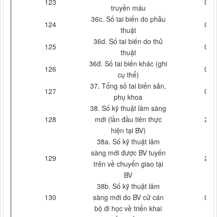
123
0
truyền máu
36c. Số tai biến do phẫu
124
0
thuật
36d. Số tai biến do thủ
125
0
thuật
36đ. Số tai biến khác (ghi
126
0
cụ thể)
37. Tổng số tai biến sản,
127
0
phụ khoa
38. Số kỹ thuật lâm sàng
128
mới (lần đầu tiên thực
2
hiện tại BV)
38a. Số kỹ thuật lâm
sàng mới được BV tuyến
129
2
trên về chuyển giao tại
BV
38b. Số kỹ thuật lâm
130
sàng mới do BV cử cán
0
bộ đi học về triển khai