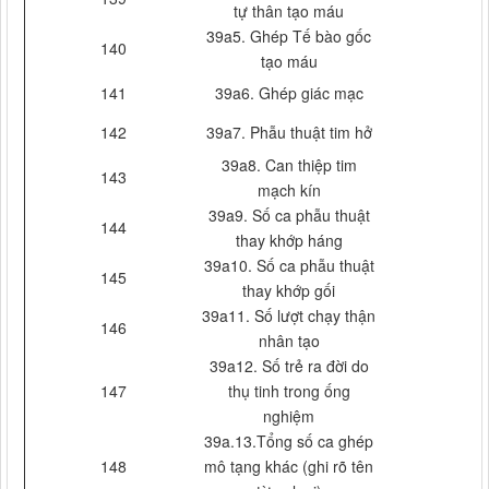
tự thân tạo máu
39a5. Ghép Tế bào gốc
140
tạo máu
141
39a6. Ghép giác mạc
142
39a7. Phẫu thuật tim hở
39a8. Can thiệp tim
143
mạch kín
39a9. Số ca phẫu thuật
144
thay khớp háng
39a10. Số ca phẫu thuật
145
thay khớp gối
39a11. Số lượt chạy thận
146
nhân tạo
39a12. Số trẻ ra đời do
147
thụ tinh trong ống
nghiệm
39a.13.Tổng số ca ghép
148
mô tạng khác (ghi rõ tên