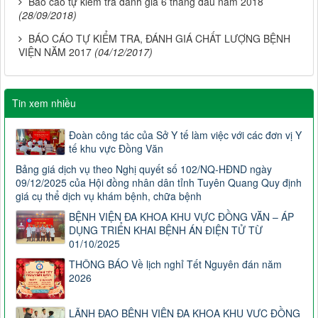
Báo cáo tự kiểm tra đánh giá 6 tháng đầu năm 2018
(28/09/2018)
BÁO CÁO TỰ KIỂM TRA, ĐÁNH GIÁ CHẤT LƯỢNG BỆNH
VIỆN NĂM 2017
(04/12/2017)
Tin xem nhiều
Đoàn công tác của Sở Y tế làm việc với các đơn vị Y
tế khu vực Đồng Văn
Bảng giá dịch vụ theo Nghị quyết số 102/NQ-HĐND ngày
09/12/2025 của Hội đồng nhân dân tỉnh Tuyên Quang Quy định
giá cụ thể dịch vụ khám bệnh, chữa bệnh
BỆNH VIỆN ĐA KHOA KHU VỰC ĐỒNG VĂN – ÁP
DỤNG TRIỂN KHAI BỆNH ÁN ĐIỆN TỬ TỪ
01/10/2025
THÔNG BÁO Về lịch nghỉ Tết Nguyên đán năm
2026
LÃNH ĐẠO BỆNH VIỆN ĐA KHOA KHU VỰC ĐỒNG