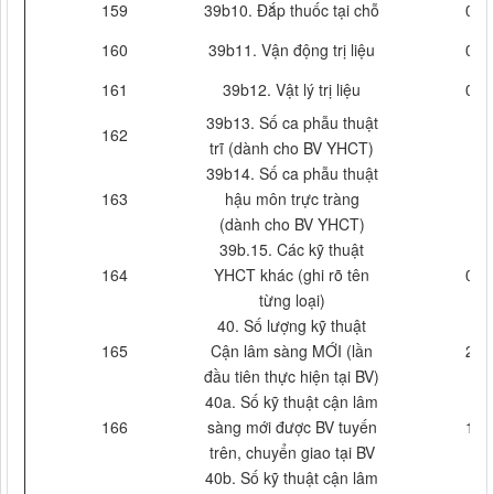
159
39b10. Đắp thuốc tại chỗ
0
160
39b11. Vận động trị liệu
0
161
39b12. Vật lý trị liệu
0
39b13. Số ca phẫu thuật
162
trĩ (dành cho BV YHCT)
39b14. Số ca phẫu thuật
163
hậu môn trực tràng
(dành cho BV YHCT)
39b.15. Các kỹ thuật
164
YHCT khác (ghi rõ tên
0
từng loại)
40. Số lượng kỹ thuật
165
Cận lâm sàng MỚI (lần
2
đầu tiên thực hiện tại BV)
40a. Số kỹ thuật cận lâm
166
sàng mới được BV tuyến
1
trên, chuyển giao tại BV
40b. Số kỹ thuật cận lâm