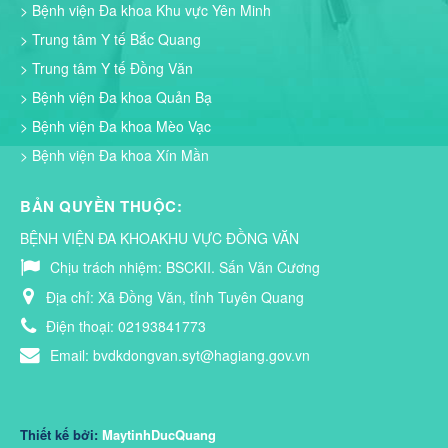
> Bệnh viện Đa khoa Khu vực Yên Minh
> Trung tâm Y tế Bắc Quang
> Trung tâm Y tế Đồng Văn
> Bệnh viện Đa khoa Quản Bạ
> Bệnh viện Đa khoa Mèo Vạc
> Bệnh viện Đa khoa Xín Mần
BẢN QUYỀN THUỘC:
BỆNH VIỆN ĐA KHOAKHU VỰC ĐỒNG VĂN
Chịu trách nhiệm:
BSCKII. Sấn Văn Cương
Địa chỉ:
Xã Đồng Văn, tỉnh Tuyên Quang
Điện thoại:
02193841773
Email:
bvdkdongvan.syt@hagiang.gov.vn
Thiết kế bởi:
MaytinhDucQuang