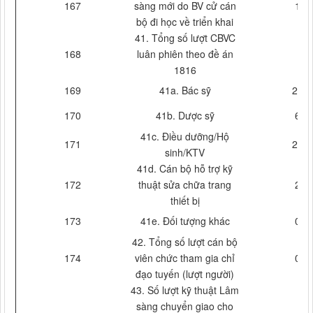
167
sàng mới do BV cử cán
1
bộ đi học về triển khai
41. Tổng số lượt CBVC
168
luân phiên theo đề án
1816
169
41a. Bác sỹ
24
170
41b. Dược sỹ
6
41c. Điều dưỡng/Hộ
171
24
sinh/KTV
41d. Cán bộ hỗ trợ kỹ
172
thuật sửa chữa trang
2
thiết bị
173
41e. Đối tượng khác
0
42. Tổng số lượt cán bộ
174
viên chức tham gia chỉ
0
đạo tuyến (lượt người)
43. Số lượt kỹ thuật Lâm
sàng chuyển giao cho