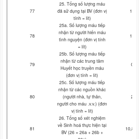
25. Tổng số lượng máu
77
đã sử dụng tại BV (đơn vị
12
tính = lít)
25a. Số lượng máu tiếp
nhận từ người hiến máu
78
10
tình nguyện (đơn vị tính
= lít)
25b. Số lượng máu tiếp
nhận từ các trung tâm
79
0
Huyết học truyền máu
(đơn vị tính = lít)
25c. Số lượng máu tiếp
nhận từ các nguồn khác
80
(người nhà, tự thân,
2
người cho máu .v.v.) (đơn
vị tính = lít)
26. Tổng số xét nghiệm
về Sinh hoá thực hiện tại
81
10,837
BV (26 = 26a + 26b +