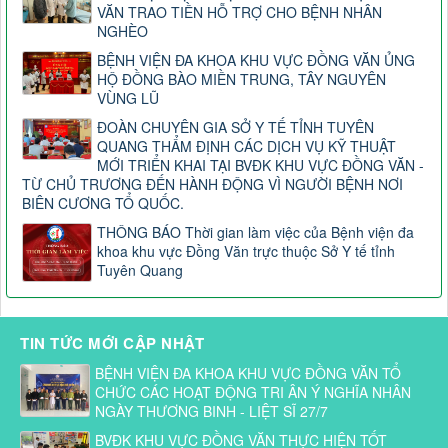
VĂN TRAO TIỀN HỖ TRỢ CHO BỆNH NHÂN
NGHÈO
BỆNH VIỆN ĐA KHOA KHU VỰC ĐỒNG VĂN ỦNG
HỘ ĐỒNG BÀO MIỀN TRUNG, TÂY NGUYÊN
VÙNG LŨ
ĐOÀN CHUYÊN GIA SỞ Y TẾ TỈNH TUYÊN
QUANG THẨM ĐỊNH CÁC DỊCH VỤ KỸ THUẬT
MỚI TRIỂN KHAI TẠI BVĐK KHU VỰC ĐỒNG VĂN -
TỪ CHỦ TRƯƠNG ĐẾN HÀNH ĐỘNG VÌ NGƯỜI BỆNH NƠI
BIÊN CƯƠNG TỔ QUỐC.
THÔNG BÁO Thời gian làm việc của Bệnh viện đa
khoa khu vực Đồng Văn trực thuộc Sở Y tế tỉnh
Tuyên Quang
TIN TỨC MỚI CẬP NHẬT
BỆNH VIỆN ĐA KHOA KHU VỰC ĐỒNG VĂN TỔ
CHỨC CÁC HOẠT ĐỘNG TRI ÂN Ý NGHĨA NHÂN
NGÀY THƯƠNG BINH - LIỆT SĨ 27/7
BVĐK KHU VỰC ĐỒNG VĂN THỰC HIỆN TỐT