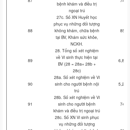
87
744
bệnh khám và điều trị
ngoại trú
27c. Số XN Huyết học
phục vụ những đối tượng
88
không khám, chữa bệnh
856
tại BV, Khám sức khỏe,
NCKH.
28. Tổng số xét nghiệm
về Vi sinh thực hiện tại
89
6,866
BV (28 = 28a+ 28b +
28c)
28a. Số xét nghiệm về Vi
90
sinh cho người bệnh nội
5,266
trú
28b. Số xét nghiệm về Vi
91
sinh cho người bệnh
744
khám và điều trị ngoại trú
28c. Số XN Vi sinh phục
vụ những đối tượng