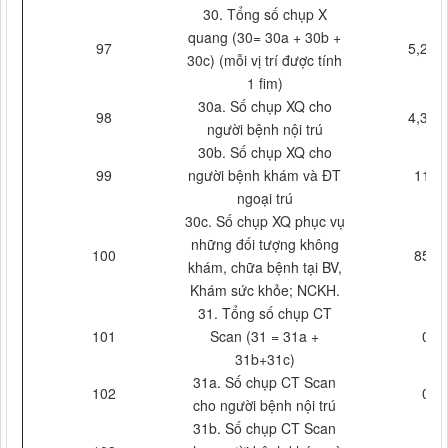
30. Tổng số chụp X
quang (30= 30a + 30b +
97
5,284
30c) (mỗi vị trí được tính
1 fim)
30a. Số chụp XQ cho
98
4,316
người bệnh nội trú
30b. Số chụp XQ cho
99
người bệnh khám và ĐT
112
ngoại trú
30c. Số chụp XQ phục vụ
những đối tượng không
100
856
khám, chữa bệnh tại BV,
Khám sức khỏe; NCKH.
31. Tổng số chụp CT
101
Scan (31 = 31a +
0
31b+31c)
31a. Số chụp CT Scan
102
0
cho người bệnh nội trú
31b. Số chụp CT Scan