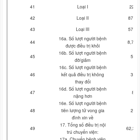
41
Loại I
225
42
Loại II
8727
43
Loại III
5722
16a. Số lượt người bệnh
44
8,758
được điều trị khỏi
16b. Số lượt người bệnh
45
50
đỡ/giảm
16c. Số lượt người bệnh
46
kết quả điều trị không
35
thay đổi
16d. Số lượt người bệnh
47
8
nặng hơn
16e. Số lượt người bệnh
48
tiên lượng tử vong gia
25
đình xin về
17. Tổng số điều trị nội
49
62,318
trú chuyển viện:
17a. Chuyển bệnh viện