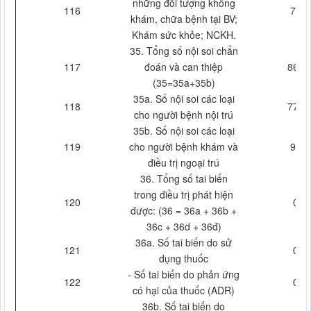
những đối tượng không
116
72
khám, chữa bệnh tại BV;
Khám sức khỏe; NCKH.
35. Tổng số nội soi chẩn
117
đoán và can thiệp
868
(35=35a+35b)
35a. Số nội soi các loại
118
770
cho người bệnh nội trú
35b. Số nội soi các loại
119
cho người bệnh khám và
98
điều trị ngoại trú
36. Tổng số tai biến
trong điều trị phát hiện
120
0
được: (36 = 36a + 36b +
36c + 36d + 36đ)
36a. Số tai biến do sử
121
0
dụng thuốc
- Số tai biến do phản ứng
122
0
có hại của thuốc (ADR)
36b. Số tai biến do