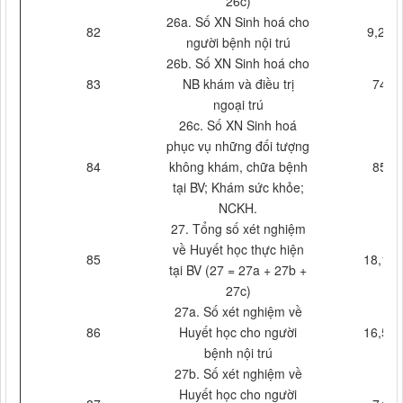
26c)
26a. Số XN Sinh hoá cho
82
9,237
người bệnh nội trú
26b. Số XN Sinh hoá cho
83
NB khám và điều trị
744
ngoại trú
26c. Số XN Sinh hoá
phục vụ những đối tượng
84
không khám, chữa bệnh
856
tại BV; Khám sức khỏe;
NCKH.
27. Tổng số xét nghiệm
về Huyết học thực hiện
85
18,156
tại BV (27 = 27a + 27b +
27c)
27a. Số xét nghiệm về
86
Huyết học cho người
16,556
bệnh nội trú
27b. Số xét nghiệm về
Huyết học cho người