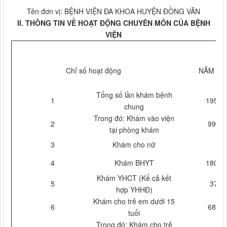
Tên đơn vị: BỆNH VIỆN ĐA KHOA HUYỆN ĐỒNG VĂN
II. THÔNG TIN VỀ HOẠT ĐỘNG CHUYÊN MÔN CỦA BỆNH
VIỆN
Chỉ số hoạt động
NĂM 20
Tổng số lần khám bệnh
1
19538
chung
Trong đó: Khám vào viện
2
9949
tại phòng khám
3
Khám cho nữ
4
Khám BHYT
18006
Khám YHCT (Kể cả kết
5
378
hợp YHHĐ)
Khám cho trẻ em dưới 15
6
6857
tuổi
Trong đó: Khám cho trẻ