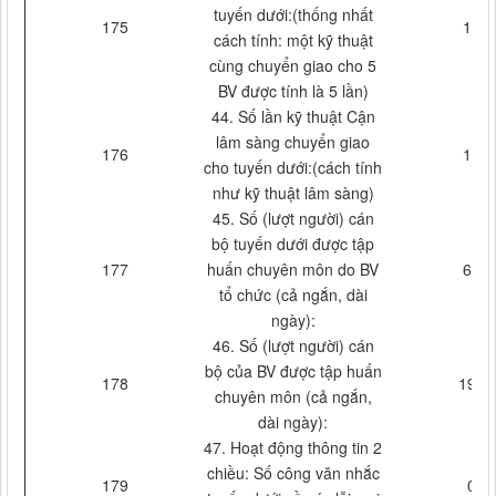
tuyến dưới:(thống nhất
175
18
cách tính: một kỹ thuật
cùng chuyển giao cho 5
BV được tính là 5 lần)
44. Số lần kỹ thuật Cận
lâm sàng chuyển giao
176
18
cho tuyến dưới:(cách tính
như kỹ thuật lâm sàng)
45. Số (lượt người) cán
bộ tuyến dưới được tập
177
huấn chuyên môn do BV
60
tổ chức (cả ngắn, dài
ngày):
46. Số (lượt người) cán
bộ của BV được tập huấn
178
190
chuyên môn (cả ngắn,
dài ngày):
47. Hoạt động thông tin 2
chiều: Số công văn nhắc
179
0