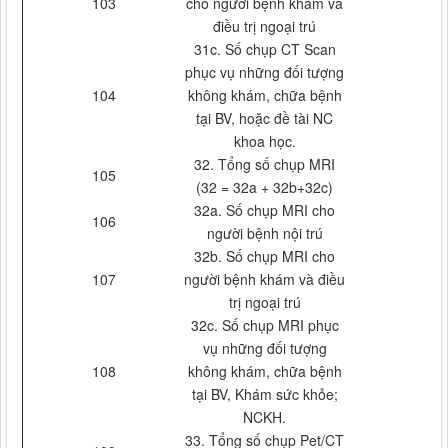
103
cho người bệnh khám và
điều trị ngoại trú
31c. Số chụp CT Scan
phục vụ những đối tượng
104
không khám, chữa bệnh
tại BV, hoặc đề tài NC
khoa học.
32. Tổng số chụp MRI
105
(32 = 32a + 32b+32c)
32a. Số chụp MRI cho
106
người bệnh nội trú
32b. Số chụp MRI cho
107
người bệnh khám và điều
trị ngoại trú
32c. Số chụp MRI phục
vụ những đối tượng
108
không khám, chữa bệnh
tại BV, Khám sức khỏe;
NCKH.
33. Tổng số chụp Pet/CT