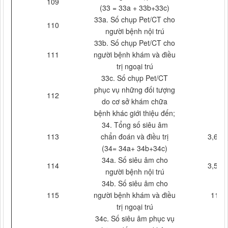
109
(33 = 33a + 33b+33c)
33a. Số chụp Pet/CT cho
110
người bệnh nội trú
33b. Số chụp Pet/CT cho
111
người bệnh khám và điều
trị ngoại trú
33c. Số chụp Pet/CT
phục vụ những đối tượng
112
do cơ sở khám chữa
bệnh khác giới thiệu đến;
34. Tổng số siêu âm
113
chẩn đoán và điều trị
3,694
(34= 34a+ 34b+34c)
34a. Số siêu âm cho
114
3,510
người bệnh nội trú
34b. Số siêu âm cho
115
người bệnh khám và điều
112
trị ngoại trú
34c. Số siêu âm phục vụ