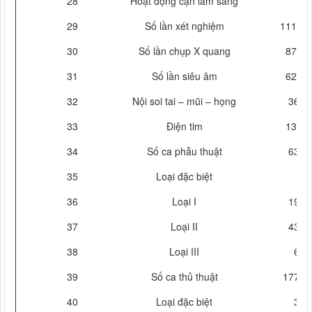
28
Hoạt động cận lâm sàng
29
Số lần xét nghiệm
11191
30
Số lần chụp X quang
8736
31
Số lần siêu âm
6245
32
Nội soi tai – mũi – họng
364
33
Điện tim
1367
34
Số ca phẫu thuật
632
35
Loại đặc biệt
36
Loại I
192
37
Loại II
434
38
Loại III
6
39
Số ca thủ thuật
17739
40
Loại đặc biệt
3