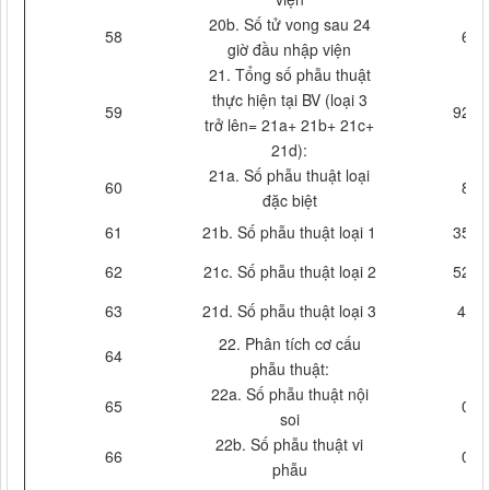
20b. Số tử vong sau 24
58
6
giờ đầu nhập viện
21. Tổng số phẫu thuật
thực hiện tại BV (loại 3
59
924
trở lên= 21a+ 21b+ 21c+
21d):
21a. Số phẫu thuật loại
60
8
đặc biệt
61
21b. Số phẫu thuật loại 1
354
62
21c. Số phẫu thuật loại 2
522
63
21d. Số phẫu thuật loại 3
40
22. Phân tích cơ cấu
64
phẫu thuật:
22a. Số phẫu thuật nội
65
0
soi
22b. Số phẫu thuật vi
66
0
phẫu