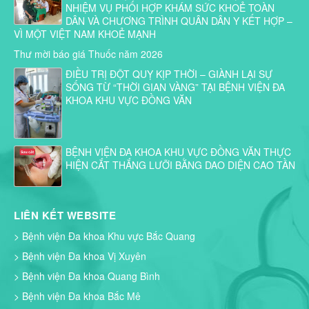
NHIỆM VỤ PHỐI HỢP KHÁM SỨC KHOẺ TOÀN
DÂN VÀ CHƯƠNG TRÌNH QUÂN DÂN Y KẾT HỢP –
VÌ MỘT VIỆT NAM KHOẺ MẠNH
Thư mời báo giá Thuốc năm 2026
ĐIỀU TRỊ ĐỘT QUỴ KỊP THỜI – GIÀNH LẠI SỰ
SỐNG TỪ “THỜI GIAN VÀNG” TẠI BỆNH VIỆN ĐA
KHOA KHU VỰC ĐỒNG VĂN
BỆNH VIỆN ĐA KHOA KHU VỰC ĐỒNG VĂN THỰC
HIỆN CẮT THẮNG LƯỠI BẰNG DAO DIỆN CAO TẦN
LIÊN KẾT WEBSITE
> Bệnh viện Đa khoa Khu vực Bắc Quang
> Bệnh viện Đa khoa Vị Xuyên
> Bệnh viện Đa khoa Quang Bình
> Bệnh viện Đa khoa Bắc Mê